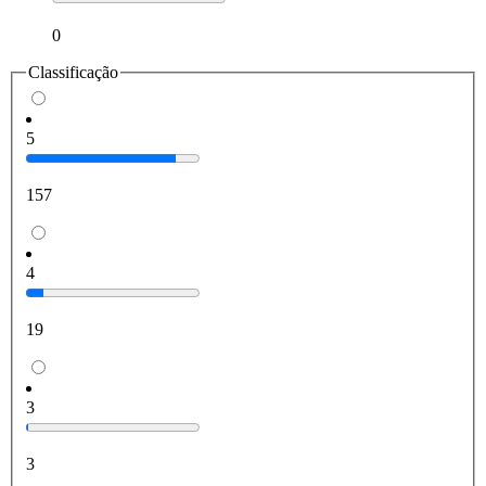
0
Classificação
5
157
4
19
3
3