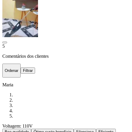
5
Comentários dos clientes
Ordenar
Filtrar
Maria
Voltagem: 110V
Boa qualidade
Ótimo custo-benefício
Silencioso
Eficiente