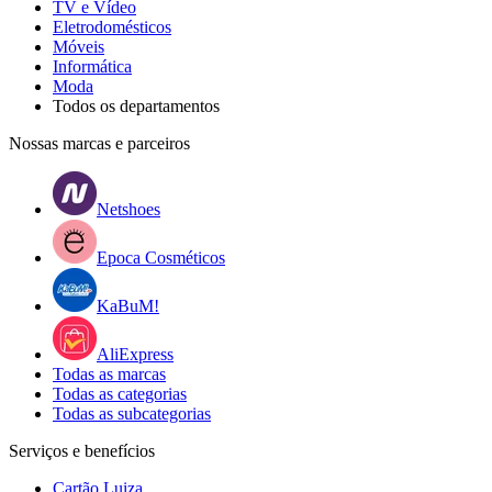
TV e Vídeo
Eletrodomésticos
Móveis
Informática
Moda
Todos os departamentos
Nossas marcas e parceiros
Netshoes
Epoca Cosméticos
KaBuM!
AliExpress
Todas as marcas
Todas as categorias
Todas as subcategorias
Serviços e benefícios
Cartão Luiza