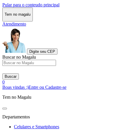
Pular para o conteudo principal
Tem no magalu
Atendimento
Digite seu CEP
Buscar no Magalu
Buscar
0
Boas vindas :)
Entre ou Cadastre-se
Tem no Magalu
Departamentos
Celulares e Smartphones