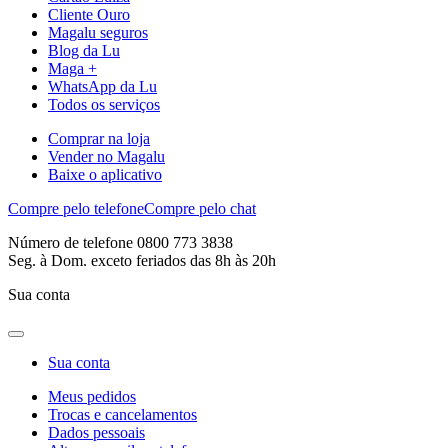
Cliente Ouro
Magalu seguros
Blog da Lu
Maga +
WhatsApp da Lu
Todos os serviços
Comprar na loja
Vender no Magalu
Baixe o aplicativo
Compre pelo telefone
Compre pelo chat
Número de telefone 0800 773 3838
Seg. à Dom. exceto feriados das 8h às 20h
Sua conta
Sua conta
Meus pedidos
Trocas e cancelamentos
Dados pessoais