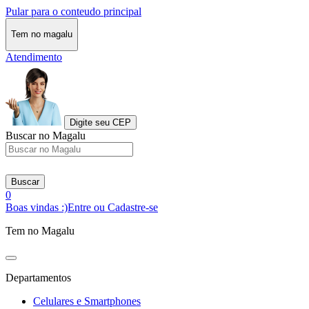
Pular para o conteudo principal
Tem no magalu
Atendimento
Digite seu CEP
Buscar no Magalu
Buscar
0
Boas vindas :)
Entre ou Cadastre-se
Tem no Magalu
Departamentos
Celulares e Smartphones