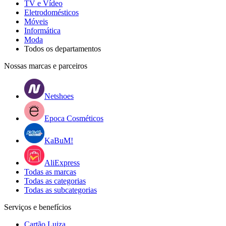
TV e Vídeo
Eletrodomésticos
Móveis
Informática
Moda
Todos os departamentos
Nossas marcas e parceiros
Netshoes
Epoca Cosméticos
KaBuM!
AliExpress
Todas as marcas
Todas as categorias
Todas as subcategorias
Serviços e benefícios
Cartão Luiza