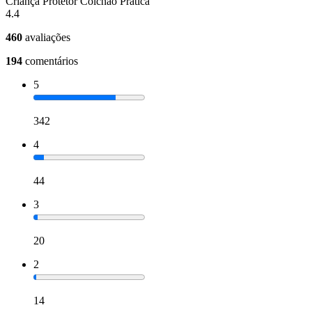
Criança Protetor Colchão Prática
4.4
460
avaliações
194
comentários
5
342
4
44
3
20
2
14