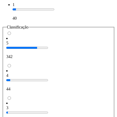
1
40
Classificação
5
342
4
44
3