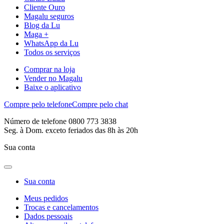
Cliente Ouro
Magalu seguros
Blog da Lu
Maga +
WhatsApp da Lu
Todos os serviços
Comprar na loja
Vender no Magalu
Baixe o aplicativo
Compre pelo telefone
Compre pelo chat
Número de telefone 0800 773 3838
Seg. à Dom. exceto feriados das 8h às 20h
Sua conta
Sua conta
Meus pedidos
Trocas e cancelamentos
Dados pessoais