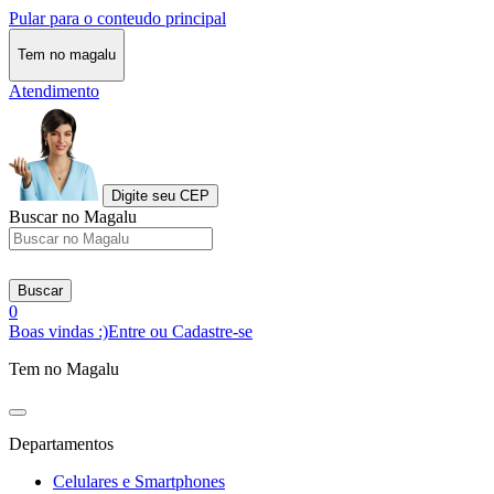
Pular para o conteudo principal
Tem no magalu
Atendimento
Digite seu CEP
Buscar no Magalu
Buscar
0
Boas vindas :)
Entre ou Cadastre-se
Tem no Magalu
Departamentos
Celulares e Smartphones