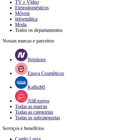
TV e Vídeo
Eletrodomésticos
Móveis
Informática
Moda
Todos os departamentos
Nossas marcas e parceiros
Netshoes
Epoca Cosméticos
KaBuM!
AliExpress
Todas as marcas
Todas as categorias
Todas as subcategorias
Serviços e benefícios
Cartão Luiza