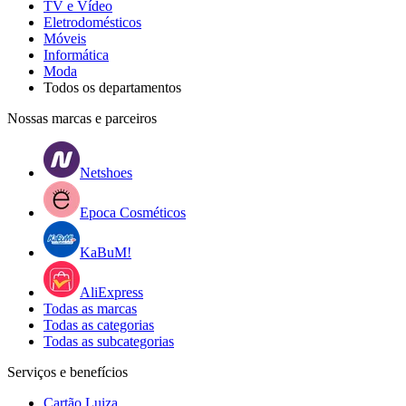
TV e Vídeo
Eletrodomésticos
Móveis
Informática
Moda
Todos os departamentos
Nossas marcas e parceiros
Netshoes
Epoca Cosméticos
KaBuM!
AliExpress
Todas as marcas
Todas as categorias
Todas as subcategorias
Serviços e benefícios
Cartão Luiza