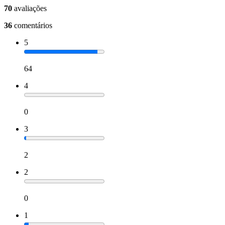
70
avaliações
36
comentários
5
64
4
0
3
2
2
0
1