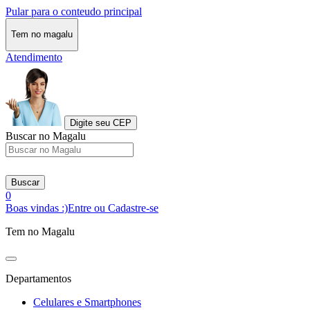
Pular para o conteudo principal
Tem no magalu
Atendimento
Digite seu CEP
Buscar no Magalu
Buscar
0
Boas vindas :)
Entre ou Cadastre-se
Tem no Magalu
Departamentos
Celulares e Smartphones