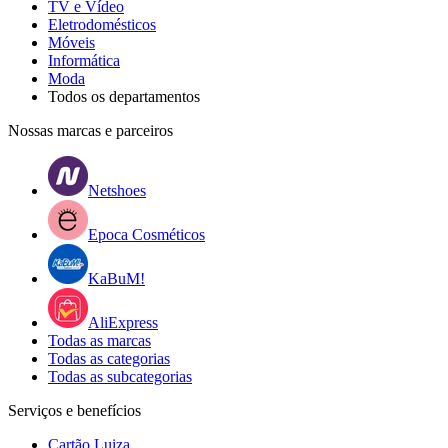
TV e Vídeo
Eletrodomésticos
Móveis
Informática
Moda
Todos os departamentos
Nossas marcas e parceiros
Netshoes
Epoca Cosméticos
KaBuM!
AliExpress
Todas as marcas
Todas as categorias
Todas as subcategorias
Serviços e benefícios
Cartão Luiza