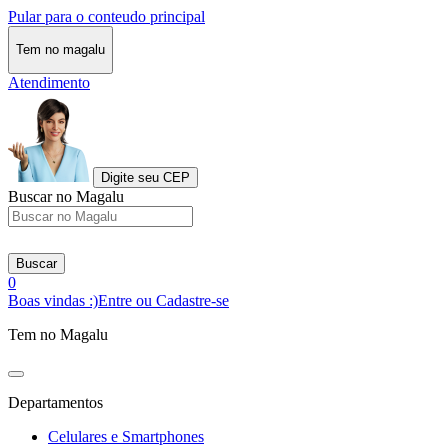
Pular para o conteudo principal
Tem no magalu
Atendimento
Digite seu CEP
Buscar no Magalu
Buscar
0
Boas vindas :)
Entre ou Cadastre-se
Tem no Magalu
Departamentos
Celulares e Smartphones