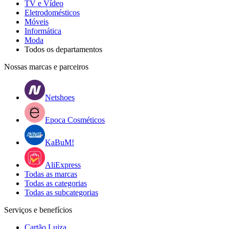
TV e Vídeo
Eletrodomésticos
Móveis
Informática
Moda
Todos os departamentos
Nossas marcas e parceiros
Netshoes
Epoca Cosméticos
KaBuM!
AliExpress
Todas as marcas
Todas as categorias
Todas as subcategorias
Serviços e benefícios
Cartão Luiza