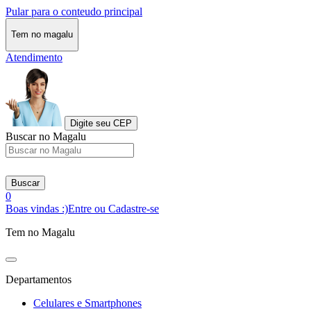
Pular para o conteudo principal
Tem no magalu
Atendimento
Digite seu CEP
Buscar no Magalu
Buscar
0
Boas vindas :)
Entre ou Cadastre-se
Tem no Magalu
Departamentos
Celulares e Smartphones