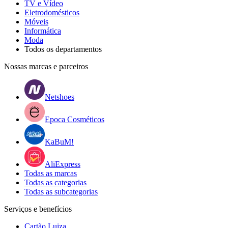
TV e Vídeo
Eletrodomésticos
Móveis
Informática
Moda
Todos os departamentos
Nossas marcas e parceiros
Netshoes
Epoca Cosméticos
KaBuM!
AliExpress
Todas as marcas
Todas as categorias
Todas as subcategorias
Serviços e benefícios
Cartão Luiza