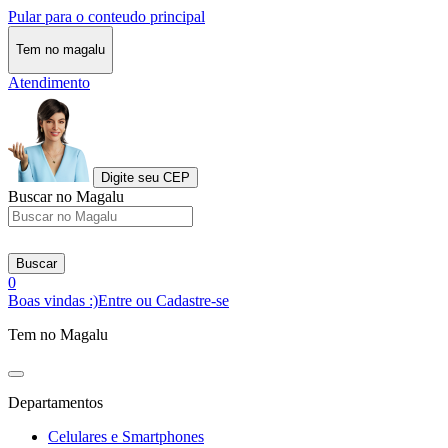
Pular para o conteudo principal
Tem no magalu
Atendimento
Digite seu CEP
Buscar no Magalu
Buscar
0
Boas vindas :)
Entre ou Cadastre-se
Tem no Magalu
Departamentos
Celulares e Smartphones