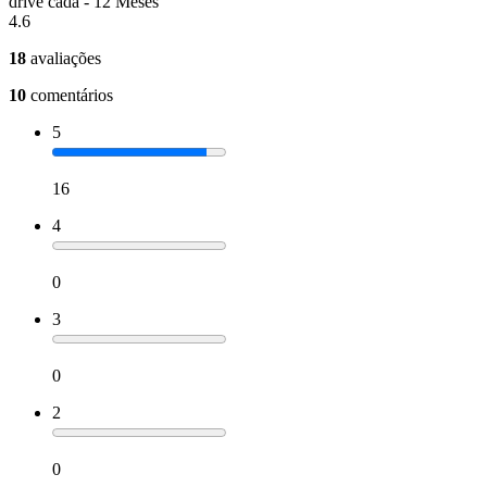
drive cada - 12 Meses
4.6
18
avaliações
10
comentários
5
16
4
0
3
0
2
0