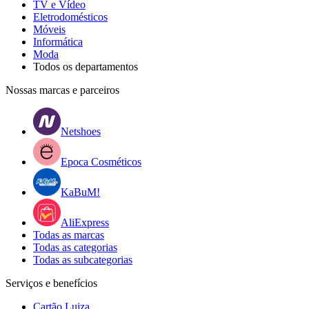
TV e Vídeo
Eletrodomésticos
Móveis
Informática
Moda
Todos os departamentos
Nossas marcas e parceiros
Netshoes
Epoca Cosméticos
KaBuM!
AliExpress
Todas as marcas
Todas as categorias
Todas as subcategorias
Serviços e benefícios
Cartão Luiza