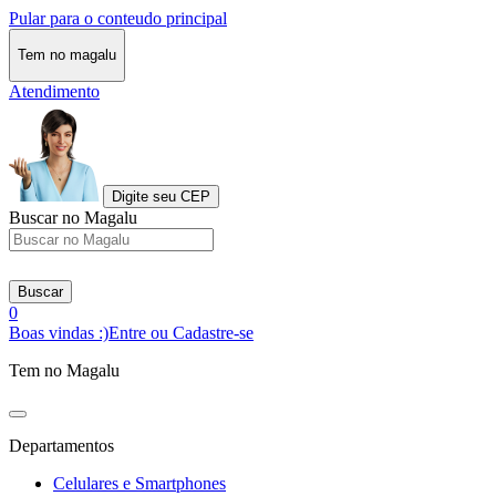
Pular para o conteudo principal
Tem no magalu
Atendimento
Digite seu CEP
Buscar no Magalu
Buscar
0
Boas vindas :)
Entre ou Cadastre-se
Tem no Magalu
Departamentos
Celulares e Smartphones