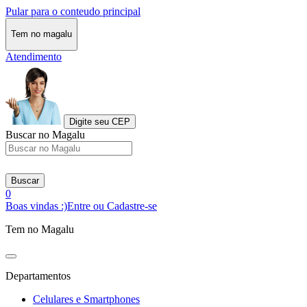
Pular para o conteudo principal
Tem no magalu
Atendimento
Digite seu CEP
Buscar no Magalu
Buscar
0
Boas vindas :)
Entre ou Cadastre-se
Tem no Magalu
Departamentos
Celulares e Smartphones