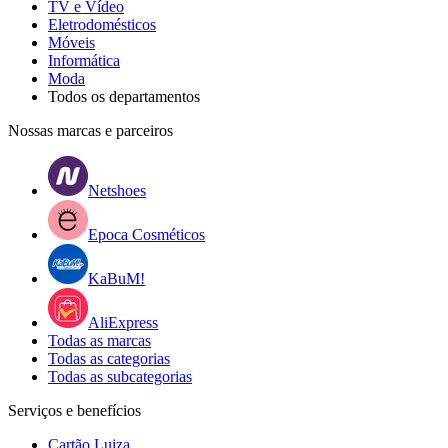
TV e Vídeo
Eletrodomésticos
Móveis
Informática
Moda
Todos os departamentos
Nossas marcas e parceiros
Netshoes
Epoca Cosméticos
KaBuM!
AliExpress
Todas as marcas
Todas as categorias
Todas as subcategorias
Serviços e benefícios
Cartão Luiza