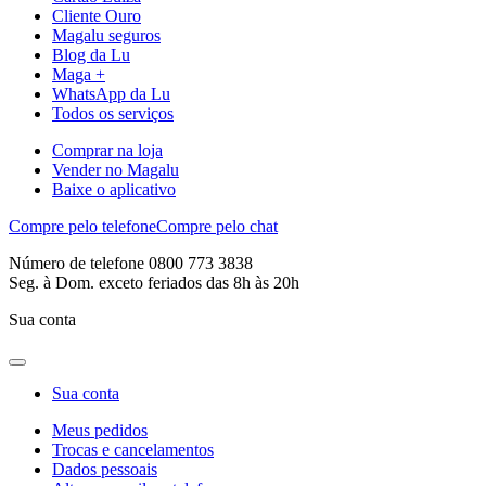
Cliente Ouro
Magalu seguros
Blog da Lu
Maga +
WhatsApp da Lu
Todos os serviços
Comprar na loja
Vender no Magalu
Baixe o aplicativo
Compre pelo telefone
Compre pelo chat
Número de telefone 0800 773 3838
Seg. à Dom. exceto feriados das 8h às 20h
Sua conta
Sua conta
Meus pedidos
Trocas e cancelamentos
Dados pessoais