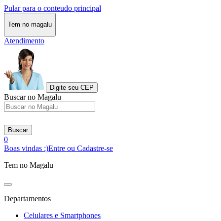
Pular para o conteudo principal
Tem no magalu
Atendimento
Digite seu CEP
Buscar no Magalu
Buscar
0
Boas vindas :)
Entre ou Cadastre-se
Tem no Magalu
Departamentos
Celulares e Smartphones