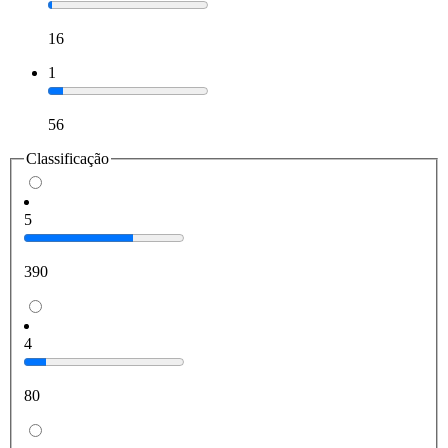
16
1
56
Classificação
5
390
4
80