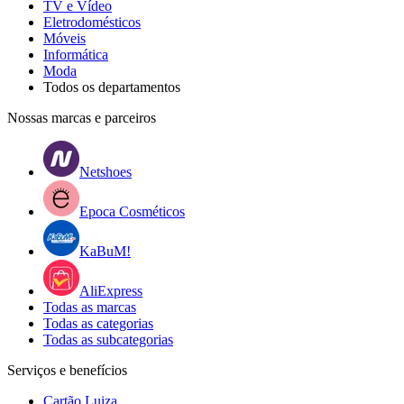
TV e Vídeo
Eletrodomésticos
Móveis
Informática
Moda
Todos os departamentos
Nossas marcas e parceiros
Netshoes
Epoca Cosméticos
KaBuM!
AliExpress
Todas as marcas
Todas as categorias
Todas as subcategorias
Serviços e benefícios
Cartão Luiza