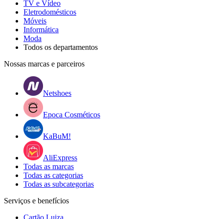
TV e Vídeo
Eletrodomésticos
Móveis
Informática
Moda
Todos os departamentos
Nossas marcas e parceiros
Netshoes
Epoca Cosméticos
KaBuM!
AliExpress
Todas as marcas
Todas as categorias
Todas as subcategorias
Serviços e benefícios
Cartão Luiza