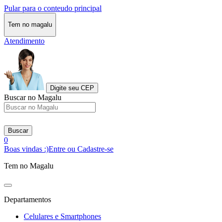
Pular para o conteudo principal
Tem no magalu
Atendimento
Digite seu CEP
Buscar no Magalu
Buscar
0
Boas vindas :)
Entre ou Cadastre-se
Tem no Magalu
Departamentos
Celulares e Smartphones