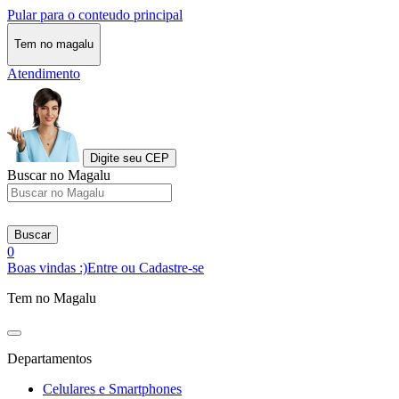
Pular para o conteudo principal
Tem no magalu
Atendimento
Digite seu CEP
Buscar no Magalu
Buscar
0
Boas vindas :)
Entre ou Cadastre-se
Tem no Magalu
Departamentos
Celulares e Smartphones