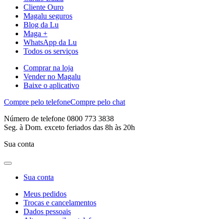
Cliente Ouro
Magalu seguros
Blog da Lu
Maga +
WhatsApp da Lu
Todos os serviços
Comprar na loja
Vender no Magalu
Baixe o aplicativo
Compre pelo telefone
Compre pelo chat
Número de telefone 0800 773 3838
Seg. à Dom. exceto feriados das 8h às 20h
Sua conta
Sua conta
Meus pedidos
Trocas e cancelamentos
Dados pessoais