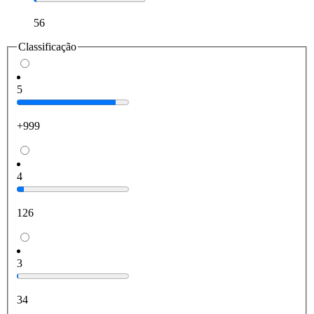
56
Classificação
5
+999
4
126
3
34