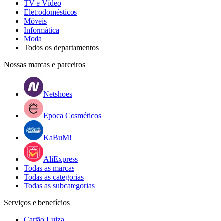
TV e Vídeo
Eletrodomésticos
Móveis
Informática
Moda
Todos os departamentos
Nossas marcas e parceiros
Netshoes
Epoca Cosméticos
KaBuM!
AliExpress
Todas as marcas
Todas as categorias
Todas as subcategorias
Serviços e benefícios
Cartão Luiza