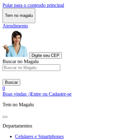
Pular para o conteudo principal
Tem no magalu
Atendimento
Digite seu CEP
Buscar no Magalu
Buscar
0
Boas vindas :)
Entre ou Cadastre-se
Tem no Magalu
Departamentos
Celulares e Smartphones