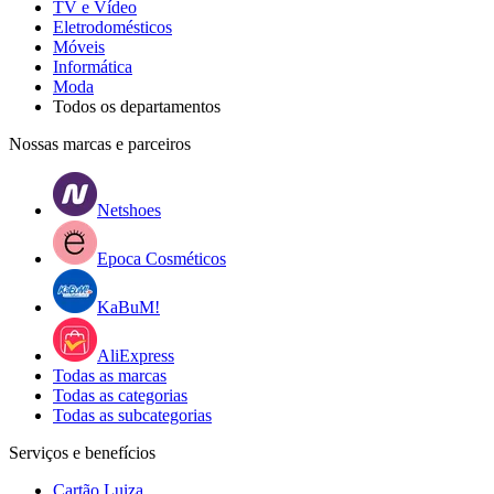
TV e Vídeo
Eletrodomésticos
Móveis
Informática
Moda
Todos os departamentos
Nossas marcas e parceiros
Netshoes
Epoca Cosméticos
KaBuM!
AliExpress
Todas as marcas
Todas as categorias
Todas as subcategorias
Serviços e benefícios
Cartão Luiza