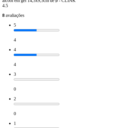
alcool em gel 14,5x9,5cm de ø - CLINK
4.5
8
avaliações
5
4
4
4
3
0
2
0
1