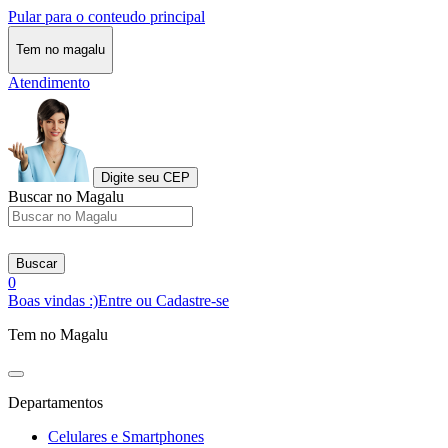
Pular para o conteudo principal
Tem no magalu
Atendimento
Digite seu CEP
Buscar no Magalu
Buscar
0
Boas vindas :)
Entre ou Cadastre-se
Tem no Magalu
Departamentos
Celulares e Smartphones