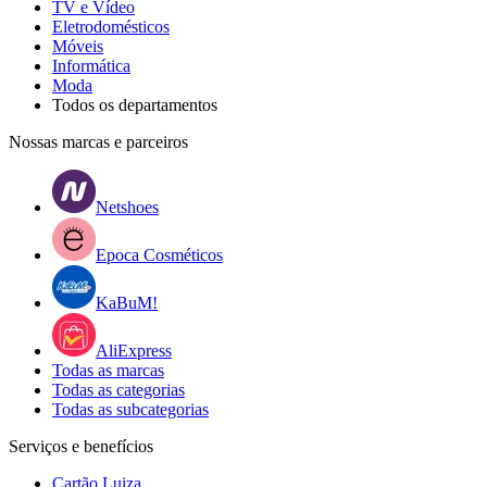
TV e Vídeo
Eletrodomésticos
Móveis
Informática
Moda
Todos os departamentos
Nossas marcas e parceiros
Netshoes
Epoca Cosméticos
KaBuM!
AliExpress
Todas as marcas
Todas as categorias
Todas as subcategorias
Serviços e benefícios
Cartão Luiza