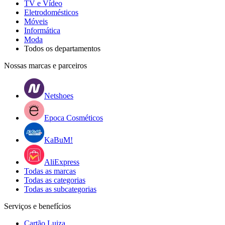
TV e Vídeo
Eletrodomésticos
Móveis
Informática
Moda
Todos os departamentos
Nossas marcas e parceiros
Netshoes
Epoca Cosméticos
KaBuM!
AliExpress
Todas as marcas
Todas as categorias
Todas as subcategorias
Serviços e benefícios
Cartão Luiza