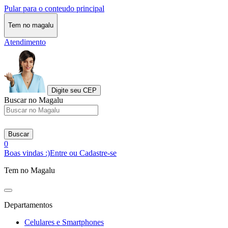
Pular para o conteudo principal
Tem no magalu
Atendimento
Digite seu CEP
Buscar no Magalu
Buscar
0
Boas vindas :)
Entre ou Cadastre-se
Tem no Magalu
Departamentos
Celulares e Smartphones