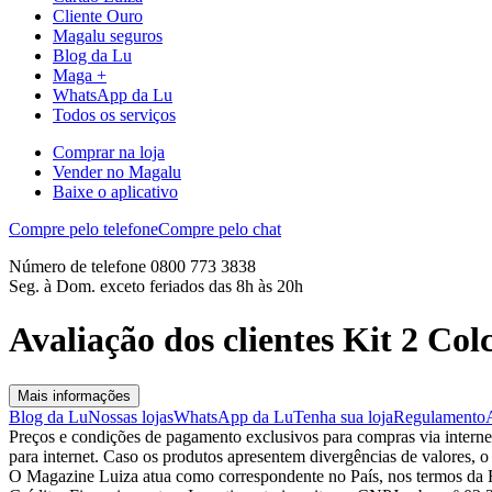
Cliente Ouro
Magalu seguros
Blog da Lu
Maga +
WhatsApp da Lu
Todos os serviços
Comprar na loja
Vender no Magalu
Baixe o aplicativo
Compre pelo telefone
Compre pelo chat
Número de telefone 0800 773 3838
Seg. à Dom. exceto feriados das 8h às 20h
Avaliação dos clientes Kit 2 C
Mais informações
Blog da Lu
Nossas lojas
WhatsApp da Lu
Tenha sua loja
Regulamento
Preços e condições de pagamento exclusivos para compras via internet,
para internet. Caso os produtos apresentem divergências de valores, o
O Magazine Luiza atua como correspondente no País, nos termos da R