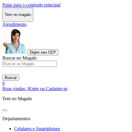
Pular para o conteudo principal
Tem no magalu
Atendimento
Digite seu CEP
Buscar no Magalu
Buscar
0
Boas vindas :)
Entre ou Cadastre-se
Tem no Magalu
Departamentos
Celulares e Smartphones