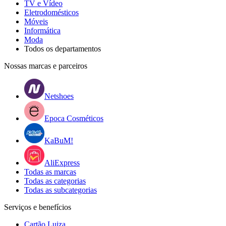
TV e Vídeo
Eletrodomésticos
Móveis
Informática
Moda
Todos os departamentos
Nossas marcas e parceiros
Netshoes
Epoca Cosméticos
KaBuM!
AliExpress
Todas as marcas
Todas as categorias
Todas as subcategorias
Serviços e benefícios
Cartão Luiza