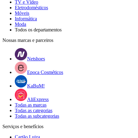
TV e Vídeo
Eletrodomésticos
Móveis
Informática
Moda
Todos os departamentos
Nossas marcas e parceiros
Netshoes
Epoca Cosméticos
KaBuM!
AliExpress
Todas as marcas
Todas as categorias
Todas as subcategorias
Serviços e benefícios
Cartão Luiza