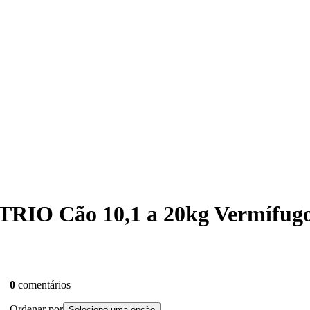
c TRIO Cão 10,1 a 20kg Vermífu
0
comentários
Ordenar por
Selecione uma opção