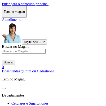
Pular para o conteudo principal
Tem no magalu
Atendimento
Digite seu CEP
Buscar no Magalu
Buscar
0
Boas vindas :)
Entre ou Cadastre-se
Tem no Magalu
Departamentos
Celulares e Smartphones