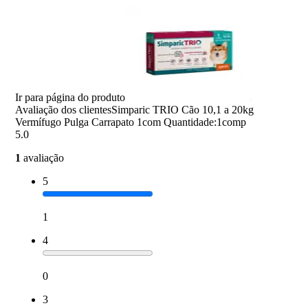
Ir para página do produto
Avaliação dos clientes
Simparic TRIO Cão 10,1 a 20kg
Vermífugo Pulga Carrapato 1com Quantidade:1comp
5.0
1
avaliação
5
1
4
0
3