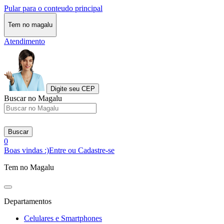
Pular para o conteudo principal
Tem no magalu
Atendimento
Digite seu CEP
Buscar no Magalu
Buscar
0
Boas vindas :)
Entre ou Cadastre-se
Tem no Magalu
Departamentos
Celulares e Smartphones