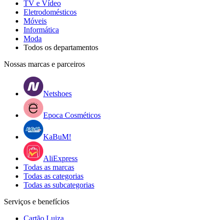
TV e Vídeo
Eletrodomésticos
Móveis
Informática
Moda
Todos os departamentos
Nossas marcas e parceiros
Netshoes
Epoca Cosméticos
KaBuM!
AliExpress
Todas as marcas
Todas as categorias
Todas as subcategorias
Serviços e benefícios
Cartão Luiza