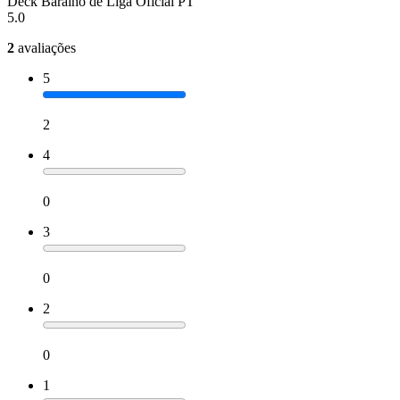
Deck Baralho de Liga Oficial PT
5.0
2
avaliações
5
2
4
0
3
0
2
0
1