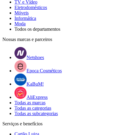
TV e Vídeo
Eletrodomésticos
Móveis
Informática
Moda
Todos os departamentos
Nossas marcas e parceiros
Netshoes
Epoca Cosméticos
KaBuM!
AliExpress
Todas as marcas
Todas as categorias
Todas as subcategorias
Serviços e benefícios
Cartão Luiza