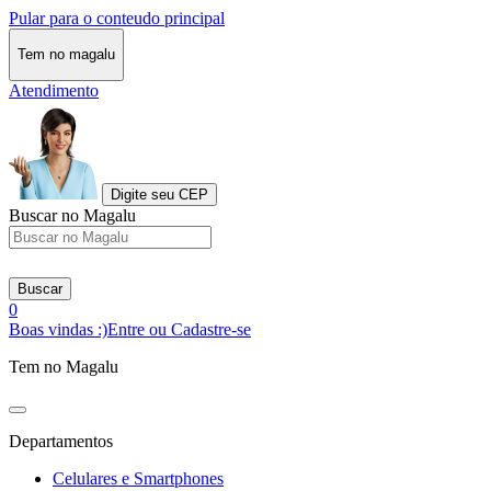
Pular para o conteudo principal
Tem no magalu
Atendimento
Digite seu CEP
Buscar no Magalu
Buscar
0
Boas vindas :)
Entre ou Cadastre-se
Tem no Magalu
Departamentos
Celulares e Smartphones