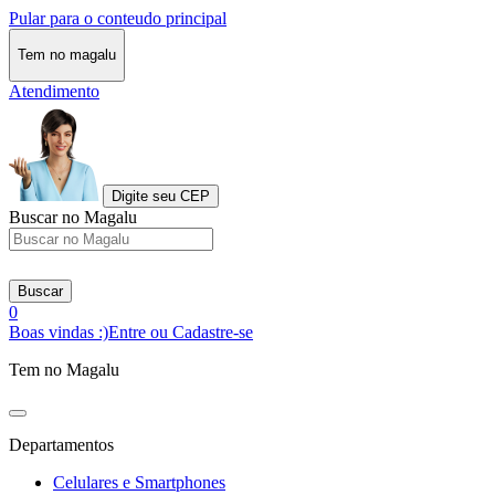
Pular para o conteudo principal
Tem no magalu
Atendimento
Digite seu CEP
Buscar no Magalu
Buscar
0
Boas vindas :)
Entre ou Cadastre-se
Tem no Magalu
Departamentos
Celulares e Smartphones