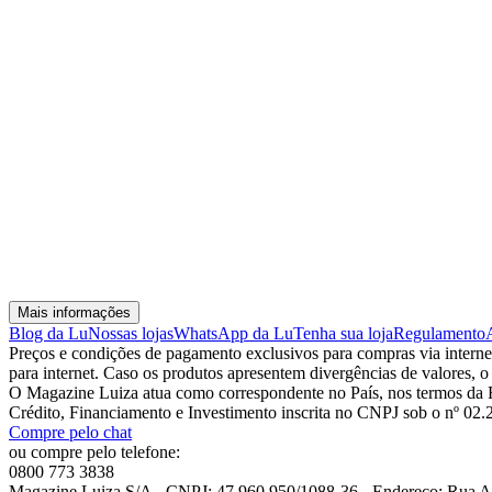
Mais informações
Blog da Lu
Nossas lojas
WhatsApp da Lu
Tenha sua loja
Regulamento
Preços e condições de pagamento exclusivos para compras via internet,
para internet. Caso os produtos apresentem divergências de valores, o
O Magazine Luiza atua como correspondente no País, nos termos da R
Crédito, Financiamento e Investimento inscrita no CNPJ sob o nº 02
Compre pelo chat
ou compre pelo telefone:
0800 773 3838
Magazine Luiza S/A - CNPJ: 47.960.950/1088-36 - Endereço: Rua Arn