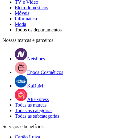
TV e Vídeo
Eletrodomésticos
Móveis
Informática
Moda
Todos os departamentos
Nossas marcas e parceiros
Netshoes
Epoca Cosméticos
KaBuM!
AliExpress
Todas as marcas
Todas as categorias
Todas as subcategorias
Serviços e benefícios
Cartão Luiza