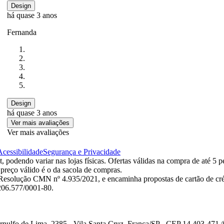
Design
há quase 3 anos
Fernanda
Design
há quase 3 anos
Ver mais avaliações
Ver mais avaliações
Acessibilidade
Segurança e Privacidade
 podendo variar nas lojas físicas. Ofertas válidas na compra de até 5 p
 preço válido é o da sacola de compras.
esolução CMN nº 4.935/2021, e encaminha propostas de cartão de créd
.206.577/0001-80.
ulfo de Lima, 2385 - Vila Santa Cruz, Franca/SP - CEP 14.403-471 ®