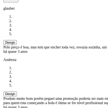
glauber
Design
Pelo preço é boa, mas tem que encher toda vez, esvazia sozinha, um po
há quase 3 anos
Andreza
Design
Produto muito bom porém peguei uma promoção poderia ser mais em c
para quem esta começando a bola é ótima se for nível profissional sug
há quase 3 anos