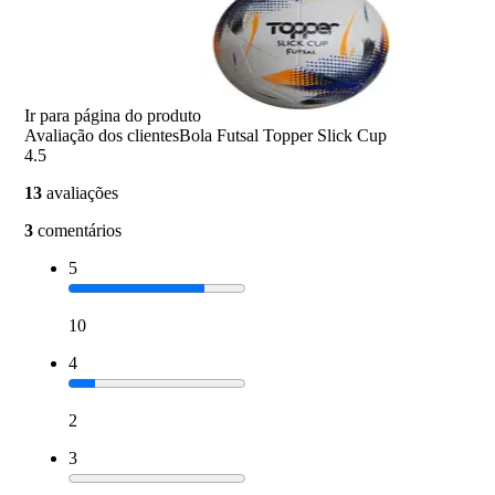
Ir para página do produto
Avaliação dos clientes
Bola Futsal Topper Slick Cup
4.5
13
avaliações
3
comentários
5
10
4
2
3