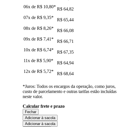
06x de
R$ 10,80
*
R$ 64,82
07x de
R$ 9,35
*
R$ 65,44
08x de
R$ 8,26
*
R$ 66,08
09x de
R$ 7,41
*
R$ 66,71
10x de
R$ 6,74
*
R$ 67,35
11x de
R$ 5,90
*
R$ 64,94
12x de
R$ 5,72
*
R$ 68,64
*Juros: Todos os encargos da operação, como juros,
custo de parcelamento e outras tarifas estão incluídas
neste valor.
Calcular frete e prazo
Fechar
Adicionar à sacola
Adicionar à sacola