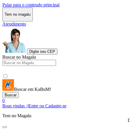
Pular para o conteudo principal
Tem no magalu
Atendimento
Digite seu CEP
Buscar no Magalu
Buscar em KaBuM!
Buscar
0
Boas vindas :)
Entre ou Cadastre-se
Tem no Magalu
D