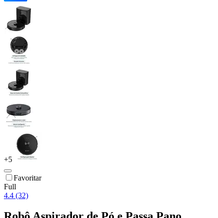
+
5
Favoritar
Full
4.4 (32)
Robô Aspirador de Pó e Passa Pano