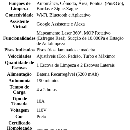
Funções de
Automática, Cômodo, Área, Pontual (Pin&Go),
Limpeza
Bordas e Zigue-Zague
Conectividade
Wi-Fi, Bluetooth e Aplicativo
Assistente
Google Assistente e Alexa
Virtual
Mapeamento Laser 360°, MOP Rotativo
Funcionalidades
(Esfregue Real), Sucção de 10.000Pa e Estação
de Autolimpeza
Pisos Indicados
Pisos frios, laminados e madeira
Velocidades
Ajustáveis (Eco, Padrão, Turbo e Máximo)
Quantidade de
1 Escova de Limpeza e 2 Escovas Laterais
Escovas
Alimentação
Bateria Recarregável (5200 mAh)
Autonomia
190 minutos
Tempo de
4 a 5 horas
Carga
Tipo de
10A
Tomada
Voltagem
110V
Cor
Preto
Certificado
Homologado