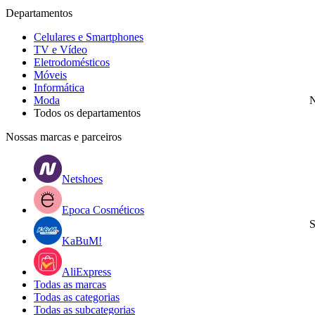
Departamentos
Celulares e Smartphones
TV e Vídeo
Eletrodomésticos
Móveis
Informática
Moda
N
Todos os departamentos
Nossas marcas e parceiros
Netshoes
Epoca Cosméticos
S
KaBuM!
AliExpress
Todas as marcas
Todas as categorias
Todas as subcategorias