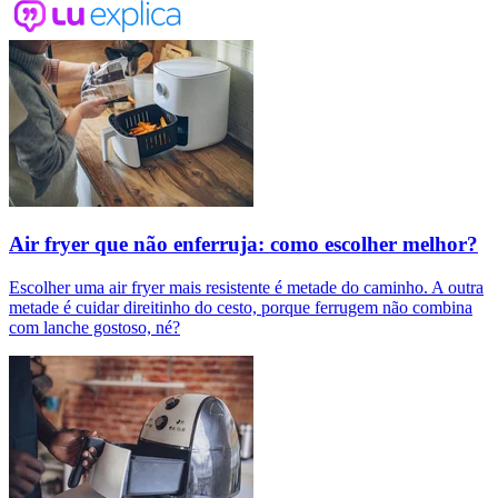
Air fryer que não enferruja: como escolher melhor?
Escolher uma air fryer mais resistente é metade do caminho. A outra
metade é cuidar direitinho do cesto, porque ferrugem não combina
com lanche gostoso, né?