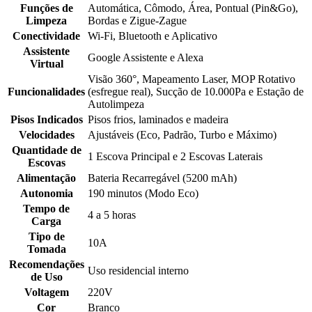
Funções de
Automática, Cômodo, Área, Pontual (Pin&Go),
Limpeza
Bordas e Zigue-Zague
Conectividade
Wi-Fi, Bluetooth e Aplicativo
Assistente
Google Assistente e Alexa
Virtual
Visão 360°, Mapeamento Laser, MOP Rotativo
Funcionalidades
(esfregue real), Sucção de 10.000Pa e Estação de
Autolimpeza
Pisos Indicados
Pisos frios, laminados e madeira
Velocidades
Ajustáveis (Eco, Padrão, Turbo e Máximo)
Quantidade de
1 Escova Principal e 2 Escovas Laterais
Escovas
Alimentação
Bateria Recarregável (5200 mAh)
Autonomia
190 minutos (Modo Eco)
Tempo de
4 a 5 horas
Carga
Tipo de
10A
Tomada
Recomendações
Uso residencial interno
de Uso
Voltagem
220V
Cor
Branco