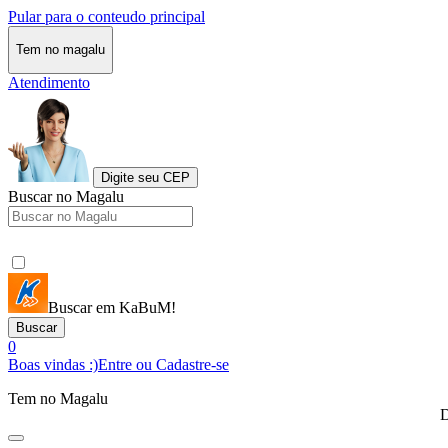
Pular para o conteudo principal
Tem no magalu
Atendimento
Digite seu CEP
Buscar no Magalu
Buscar em KaBuM!
Buscar
0
Boas vindas :)
Entre ou Cadastre-se
Tem no Magalu
D