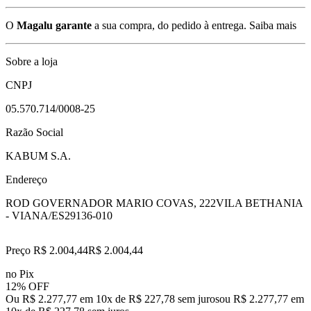
O
Magalu garante
a sua compra, do pedido à entrega.
Saiba mais
Sobre a loja
CNPJ
05.570.714/0008-25
Razão Social
KABUM S.A.
Endereço
ROD GOVERNADOR MARIO COVAS, 222
VILA BETHANIA
- VIANA/ES
29136-010
Preço R$ 2.004,44
R$
2.004
,
44
no Pix
12% OFF
Ou R$ 2.277,77 em 10x de R$ 227,78 sem juros
ou
R$ 2.277,77
em