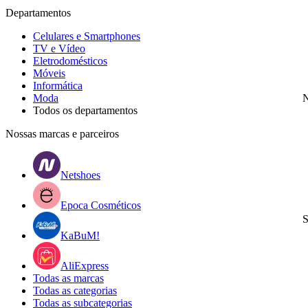
Departamentos
Celulares e Smartphones
TV e Vídeo
Eletrodomésticos
Móveis
Informática
Moda
N
Todos os departamentos
Nossas marcas e parceiros
Netshoes
Epoca Cosméticos
S
KaBuM!
AliExpress
Todas as marcas
Todas as categorias
Todas as subcategorias