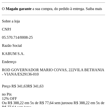
O
Magalu garante
a sua compra, do pedido à entrega.
Saiba mais
Sobre a loja
CNPJ
05.570.714/0008-25
Razão Social
KABUM S.A.
Endereço
ROD GOVERNADOR MARIO COVAS, 222
VILA BETHANIA
- VIANA/ES
29136-010
Preço R$ 341,63
R$
341
,
63
no Pix
12% OFF
Ou R$ 388,22 em 5x de R$ 77,64 sem juros
ou
R$ 388,22
em
5
x de