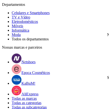
Departamentos
Celulares e Smartphones
TV e Vídeo
Eletrodomésticos
Móveis
Informática
Moda
N
Todos os departamentos
Nossas marcas e parceiros
Netshoes
Epoca Cosméticos
S
KaBuM!
AliExpress
Todas as marcas
Todas as categorias
Todas as subcategorias