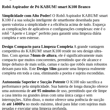
Robô Aspirador de Pó KABUM! smart K100 Branco
Simplicidade com Alto Poder!
O Robô Aspirador KABUM! smart
K100 é a sua solução inteligente de smarthome desenhada para
quem valoriza a simplicidade e a eficiência acima de tudo. Esqueça
as complicações de aplicativos e configurações complexas: este é o
robô "Aperte e Limpe" perfeito para garantir uma limpeza diária
completa e sem estresse.
Design Compacto para Limpeza Completa
A grande vantagem
competitiva do KABUM! smart K100 reside no seu design ultra-
fino. Com apenas
74mm de altura
, ele é significativamente mais
compacto que muitos concorrentes, permitindo que ele alcance e
limpe debaixo de mais sofás, camas e racks que robôs mais robustos
deixam para trás. Este
Design Slim
garante uma limpeza realmente
completa em toda a casa, eliminando a poeira e sujeira escondidas.
Autonomia Superior e Sucção Potente
O K100 não sacrifica a
performance pela simplicidade. Sua bateria de longa duração oferece
uma autonomia de
até 95 minutos
de uso, permitindo que ele limpe
a casa inteira ou grandes áreas com uma única carga e sem
interrupções. Além disso, o motor oferece uma potência de sucção
de
até 1400Pa
no modo máximo, ideal para lidar com sujeiras mais
pesadas e executar uma limpeza profunda.