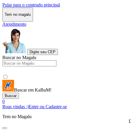
Pular para o conteudo principal
Tem no magalu
Atendimento
Digite seu CEP
Buscar no Magalu
Buscar em KaBuM!
Buscar
0
Boas vindas :)
Entre ou Cadastre-se
Tem no Magalu
D