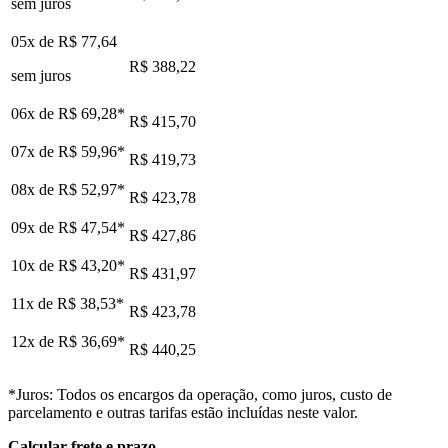
sem juros
05x de
R$ 77,64
R$ 388,22
sem juros
06x de
R$ 69,28
*
R$ 415,70
07x de
R$ 59,96
*
R$ 419,73
08x de
R$ 52,97
*
R$ 423,78
09x de
R$ 47,54
*
R$ 427,86
10x de
R$ 43,20
*
R$ 431,97
11x de
R$ 38,53
*
R$ 423,78
12x de
R$ 36,69
*
R$ 440,25
*Juros: Todos os encargos da operação, como juros, custo de
parcelamento e outras tarifas estão incluídas neste valor.
Calcular frete e prazo