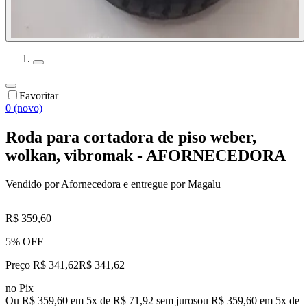
Favoritar
0 (novo)
Roda para cortadora de piso weber,
wolkan, vibromak - AFORNECEDORA
Vendido por
Afornecedora
e entregue por
Magalu
R$ 359,60
5% OFF
Preço R$ 341,62
R$
341
,
62
no Pix
Ou R$ 359,60 em 5x de R$ 71,92 sem juros
ou
R$ 359,60
em
5
x de