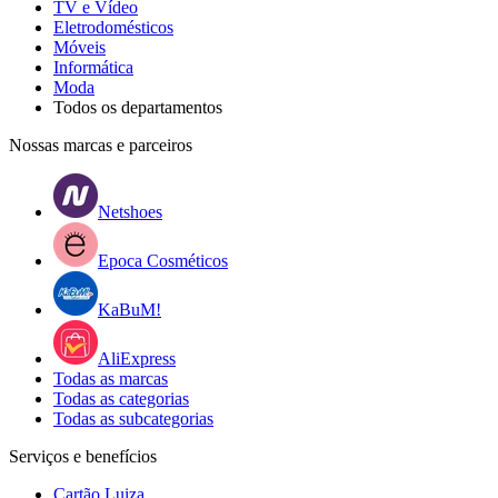
TV e Vídeo
Eletrodomésticos
Móveis
Informática
Moda
Todos os departamentos
Nossas marcas e parceiros
Netshoes
Epoca Cosméticos
KaBuM!
AliExpress
Todas as marcas
Todas as categorias
Todas as subcategorias
Serviços e benefícios
Cartão Luiza