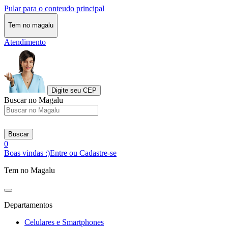
Pular para o conteudo principal
Tem no magalu
Atendimento
Digite seu CEP
Buscar no Magalu
Buscar
0
Boas vindas :)
Entre ou Cadastre-se
Tem no Magalu
Departamentos
Celulares e Smartphones