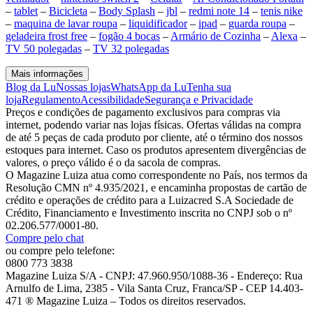
–
tablet
–
Bicicleta
–
Body Splash
–
jbl
–
redmi note 14
–
tenis nike
–
maquina de lavar roupa
–
liquidificador
–
ipad
–
guarda roupa
–
geladeira frost free
–
fogão 4 bocas
–
Armário de Cozinha
–
Alexa
–
TV 50 polegadas
–
TV 32 polegadas
Mais informações
Blog da Lu
Nossas lojas
WhatsApp da Lu
Tenha sua
loja
Regulamento
Acessibilidade
Segurança e Privacidade
Preços e condições de pagamento exclusivos para compras via
internet, podendo variar nas lojas físicas. Ofertas válidas na compra
de até 5 peças de cada produto por cliente, até o término dos nossos
estoques para internet. Caso os produtos apresentem divergências de
valores, o preço válido é o da sacola de compras.
O Magazine Luiza atua como correspondente no País, nos termos da
Resolução CMN nº 4.935/2021, e encaminha propostas de cartão de
crédito e operações de crédito para a Luizacred S.A Sociedade de
Crédito, Financiamento e Investimento inscrita no CNPJ sob o nº
02.206.577/0001-80.
Compre pelo chat
ou compre pelo telefone:
0800 773 3838
Magazine Luiza S/A - CNPJ: 47.960.950/1088-36 - Endereço: Rua
Arnulfo de Lima, 2385 - Vila Santa Cruz, Franca/SP - CEP 14.403-
471 ® Magazine Luiza – Todos os direitos reservados.