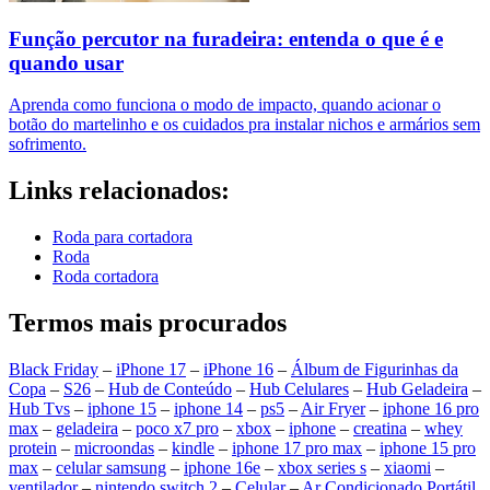
Função percutor na furadeira: entenda o que é e
quando usar
Aprenda como funciona o modo de impacto, quando acionar o
botão do martelinho e os cuidados pra instalar nichos e armários sem
sofrimento.
Links relacionados:
Roda para cortadora
Roda
Roda cortadora
Termos mais procurados
Black Friday
–
iPhone 17
–
iPhone 16
–
Álbum de Figurinhas da
Copa
–
S26
–
Hub de Conteúdo
–
Hub Celulares
–
Hub Geladeira
–
Hub Tvs
–
iphone 15
–
iphone 14
–
ps5
–
Air Fryer
–
iphone 16 pro
max
–
geladeira
–
poco x7 pro
–
xbox
–
iphone
–
creatina
–
whey
protein
–
microondas
–
kindle
–
iphone 17 pro max
–
iphone 15 pro
max
–
celular samsung
–
iphone 16e
–
xbox series s
–
xiaomi
–
ventilador
–
nintendo switch 2
–
Celular
–
Ar Condicionado Portátil