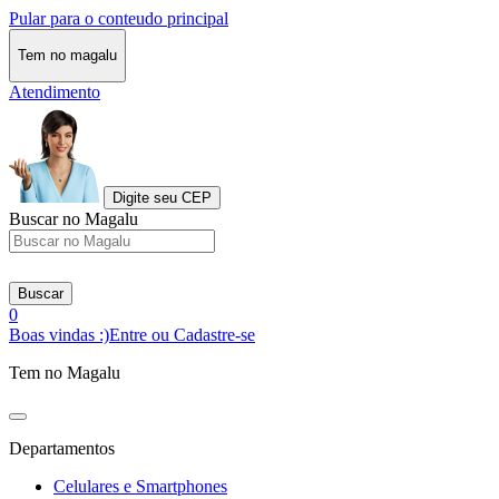
Pular para o conteudo principal
Tem no magalu
Atendimento
Digite seu CEP
Buscar no Magalu
Buscar
0
Boas vindas :)
Entre ou Cadastre-se
Tem no Magalu
Departamentos
Celulares e Smartphones