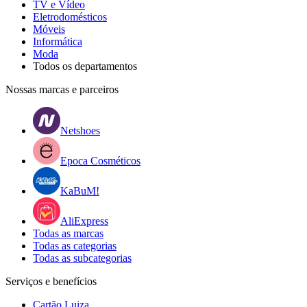
TV e Vídeo
Eletrodomésticos
Móveis
Informática
Moda
Todos os departamentos
Nossas marcas e parceiros
Netshoes
Epoca Cosméticos
KaBuM!
AliExpress
Todas as marcas
Todas as categorias
Todas as subcategorias
Serviços e benefícios
Cartão Luiza