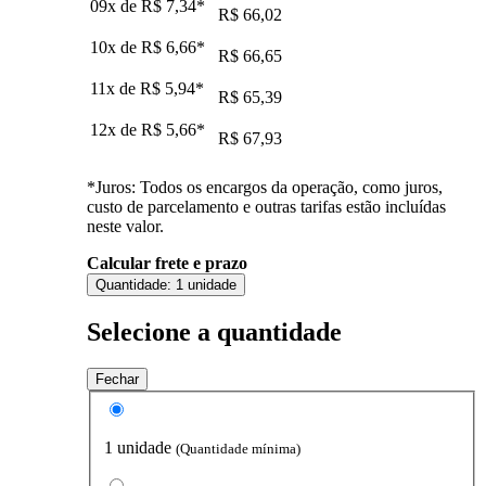
09x de
R$ 7,34
*
R$ 66,02
10x de
R$ 6,66
*
R$ 66,65
11x de
R$ 5,94
*
R$ 65,39
12x de
R$ 5,66
*
R$ 67,93
*Juros: Todos os encargos da operação, como juros,
custo de parcelamento e outras tarifas estão incluídas
neste valor.
Calcular frete e prazo
Quantidade:
1 unidade
Selecione a quantidade
Fechar
1 unidade
(Quantidade mínima)