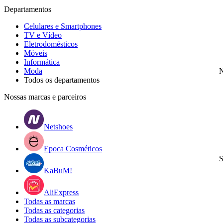
Departamentos
Celulares e Smartphones
TV e Vídeo
Eletrodomésticos
Móveis
Informática
Moda
N
Todos os departamentos
Nossas marcas e parceiros
Netshoes
Epoca Cosméticos
S
KaBuM!
AliExpress
Todas as marcas
Todas as categorias
Todas as subcategorias