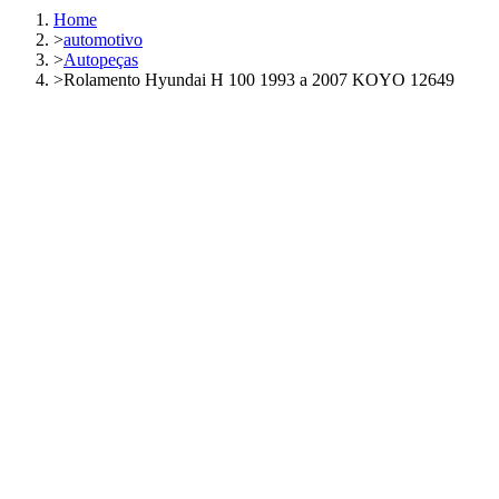
Home
>
automotivo
>
Autopeças
>
Rolamento Hyundai H 100 1993 a 2007 KOYO 12649