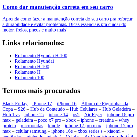
Como dar manutenção correta em seu carro
Aprenda como fazer a manutenção correta do seu carro pra reforçar
a durabilidade e evitar problemas. Dicas essenciais pra cuidar do
motor, freios, pneus e muito mais!
Links relacionados:
Rolamento Hyundai H 100
Rolamento Hyundai
Rolamento H 100
Rolamento H
Rolamento 100
Termos mais procurados
Black Friday
–
iPhone 17
–
iPhone 16
–
Álbum de Figurinhas da
Copa
–
S26
–
Hub de Conteúdo
–
Hub Celulares
–
Hub Geladeira
–
Hub Tvs
–
iphone 15
–
iphone 14
–
ps5
–
Air Fryer
–
iphone 16 pro
max
–
geladeira
–
poco x7 pro
–
xbox
–
iphone
–
creatina
–
whey
protein
–
microondas
–
kindle
–
iphone 17 pro max
–
iphone 15 pro
max
–
celular samsung
–
iphone 16e
–
xbox series s
–
xiaomi
–
ventilador
–
nintendo switch 2
–
Celular
–
Ar Condicionado Portátil