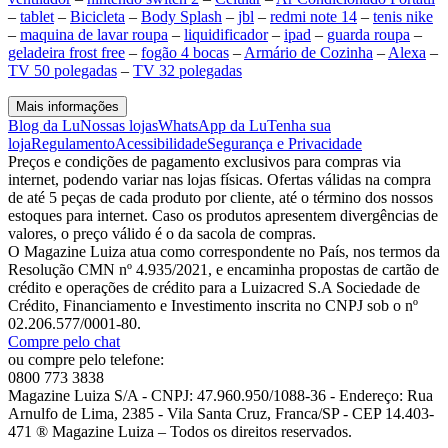
–
tablet
–
Bicicleta
–
Body Splash
–
jbl
–
redmi note 14
–
tenis nike
–
maquina de lavar roupa
–
liquidificador
–
ipad
–
guarda roupa
–
geladeira frost free
–
fogão 4 bocas
–
Armário de Cozinha
–
Alexa
–
TV 50 polegadas
–
TV 32 polegadas
Mais informações
Blog da Lu
Nossas lojas
WhatsApp da Lu
Tenha sua
loja
Regulamento
Acessibilidade
Segurança e Privacidade
Preços e condições de pagamento exclusivos para compras via
internet, podendo variar nas lojas físicas. Ofertas válidas na compra
de até 5 peças de cada produto por cliente, até o término dos nossos
estoques para internet. Caso os produtos apresentem divergências de
valores, o preço válido é o da sacola de compras.
O Magazine Luiza atua como correspondente no País, nos termos da
Resolução CMN nº 4.935/2021, e encaminha propostas de cartão de
crédito e operações de crédito para a Luizacred S.A Sociedade de
Crédito, Financiamento e Investimento inscrita no CNPJ sob o nº
02.206.577/0001-80.
Compre pelo chat
ou compre pelo telefone:
0800 773 3838
Magazine Luiza S/A - CNPJ: 47.960.950/1088-36 - Endereço: Rua
Arnulfo de Lima, 2385 - Vila Santa Cruz, Franca/SP - CEP 14.403-
471 ® Magazine Luiza – Todos os direitos reservados.