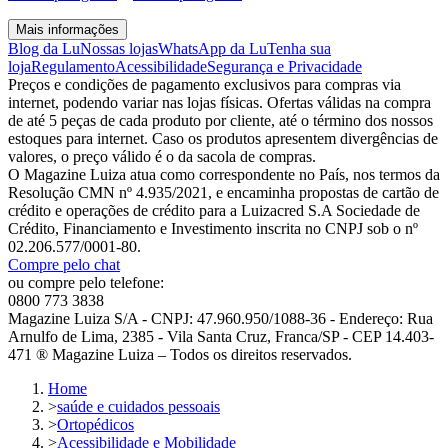
Mais informações
Blog da Lu
Nossas lojas
WhatsApp da Lu
Tenha sua
loja
Regulamento
Acessibilidade
Segurança e Privacidade
Preços e condições de pagamento exclusivos para compras via
internet, podendo variar nas lojas físicas. Ofertas válidas na compra
de até 5 peças de cada produto por cliente, até o término dos nossos
estoques para internet. Caso os produtos apresentem divergências de
valores, o preço válido é o da sacola de compras.
O Magazine Luiza atua como correspondente no País, nos termos da
Resolução CMN nº 4.935/2021, e encaminha propostas de cartão de
crédito e operações de crédito para a Luizacred S.A Sociedade de
Crédito, Financiamento e Investimento inscrita no CNPJ sob o nº
02.206.577/0001-80.
Compre pelo chat
ou compre pelo telefone:
0800 773 3838
Magazine Luiza S/A - CNPJ: 47.960.950/1088-36 - Endereço: Rua
Arnulfo de Lima, 2385 - Vila Santa Cruz, Franca/SP - CEP 14.403-
471 ® Magazine Luiza – Todos os direitos reservados.
Home
>
saúde e cuidados pessoais
>
Ortopédicos
>
Acessibilidade e Mobilidade