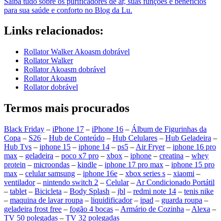
Saiba tudo sobre os purificadores de ar, suas funções e benefícios
para sua saúde e conforto no Blog da Lu.
Links relacionados:
Rollator Walker Akoasm dobrável
Rollator Walker
Rollator Akoasm dobrável
Rollator Akoasm
Rollator dobrável
Termos mais procurados
Black Friday
–
iPhone 17
–
iPhone 16
–
Álbum de Figurinhas da
Copa
–
S26
–
Hub de Conteúdo
–
Hub Celulares
–
Hub Geladeira
–
Hub Tvs
–
iphone 15
–
iphone 14
–
ps5
–
Air Fryer
–
iphone 16 pro
max
–
geladeira
–
poco x7 pro
–
xbox
–
iphone
–
creatina
–
whey
protein
–
microondas
–
kindle
–
iphone 17 pro max
–
iphone 15 pro
max
–
celular samsung
–
iphone 16e
–
xbox series s
–
xiaomi
–
ventilador
–
nintendo switch 2
–
Celular
–
Ar Condicionado Portátil
–
tablet
–
Bicicleta
–
Body Splash
–
jbl
–
redmi note 14
–
tenis nike
–
maquina de lavar roupa
–
liquidificador
–
ipad
–
guarda roupa
–
geladeira frost free
–
fogão 4 bocas
–
Armário de Cozinha
–
Alexa
–
TV 50 polegadas
–
TV 32 polegadas