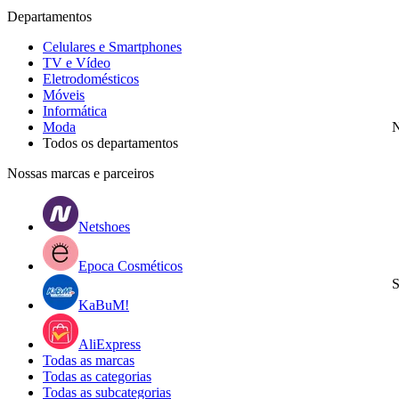
Departamentos
Celulares e Smartphones
TV e Vídeo
Eletrodomésticos
Móveis
Informática
Moda
N
Todos os departamentos
Nossas marcas e parceiros
Netshoes
Epoca Cosméticos
S
KaBuM!
AliExpress
Todas as marcas
Todas as categorias
Todas as subcategorias