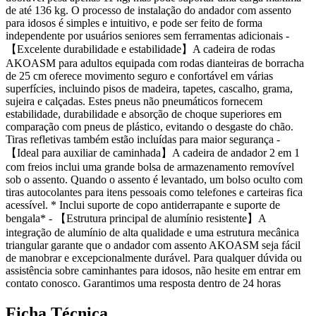
de até 136 kg. O processo de instalação do andador com assento
para idosos é simples e intuitivo, e pode ser feito de forma
independente por usuários seniores sem ferramentas adicionais -
【Excelente durabilidade e estabilidade】A cadeira de rodas
AKOASM para adultos equipada com rodas dianteiras de borracha
de 25 cm oferece movimento seguro e confortável em várias
superfícies, incluindo pisos de madeira, tapetes, cascalho, grama,
sujeira e calçadas. Estes pneus não pneumáticos fornecem
estabilidade, durabilidade e absorção de choque superiores em
comparação com pneus de plástico, evitando o desgaste do chão.
Tiras refletivas também estão incluídas para maior segurança -
【Ideal para auxiliar de caminhada】A cadeira de andador 2 em 1
com freios inclui uma grande bolsa de armazenamento removível
sob o assento. Quando o assento é levantado, um bolso oculto com
tiras autocolantes para itens pessoais como telefones e carteiras fica
acessível. * Inclui suporte de copo antiderrapante e suporte de
bengala* - 【Estrutura principal de alumínio resistente】A
integração de alumínio de alta qualidade e uma estrutura mecânica
triangular garante que o andador com assento AKOASM seja fácil
de manobrar e excepcionalmente durável. Para qualquer dúvida ou
assistência sobre caminhantes para idosos, não hesite em entrar em
contato conosco. Garantimos uma resposta dentro de 24 horas
Ficha Técnica