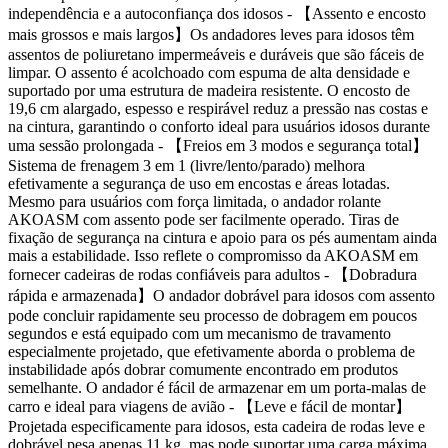
independência e a autoconfiança dos idosos - 【Assento e encosto
mais grossos e mais largos】Os andadores leves para idosos têm
assentos de poliuretano impermeáveis e duráveis que são fáceis de
limpar. O assento é acolchoado com espuma de alta densidade e
suportado por uma estrutura de madeira resistente. O encosto de
19,6 cm alargado, espesso e respirável reduz a pressão nas costas e
na cintura, garantindo o conforto ideal para usuários idosos durante
uma sessão prolongada - 【Freios em 3 modos e segurança total】
Sistema de frenagem 3 em 1 (livre/lento/parado) melhora
efetivamente a segurança de uso em encostas e áreas lotadas.
Mesmo para usuários com força limitada, o andador rolante
AKOASM com assento pode ser facilmente operado. Tiras de
fixação de segurança na cintura e apoio para os pés aumentam ainda
mais a estabilidade. Isso reflete o compromisso da AKOASM em
fornecer cadeiras de rodas confiáveis para adultos - 【Dobradura
rápida e armazenada】O andador dobrável para idosos com assento
pode concluir rapidamente seu processo de dobragem em poucos
segundos e está equipado com um mecanismo de travamento
especialmente projetado, que efetivamente aborda o problema de
instabilidade após dobrar comumente encontrado em produtos
semelhante. O andador é fácil de armazenar em um porta-malas de
carro e ideal para viagens de avião - 【Leve e fácil de montar】
Projetada especificamente para idosos, esta cadeira de rodas leve e
dobrável pesa apenas 11 kg, mas pode suportar uma carga máxima