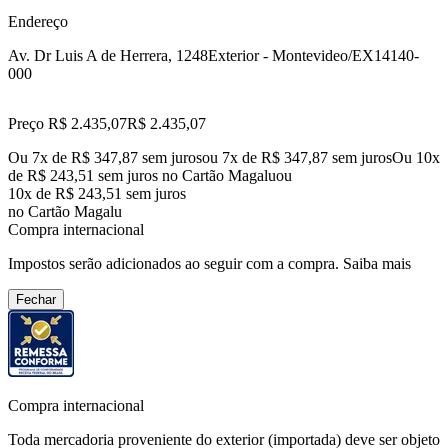
Endereço
Av. Dr Luis A de Herrera, 1248
Exterior - Montevideo/EX
14140-
000
Preço R$ 2.435,07
R$
2.435
,
07
Ou 7x de R$ 347,87 sem juros
ou
7
x de
R$ 347,87
sem juros
Ou 10x
de R$ 243,51 sem juros no Cartão Magalu
ou
10
x de
R$ 243,51
sem juros
no Cartão Magalu
Compra internacional
Impostos serão adicionados ao seguir com a compra.
Saiba mais
Fechar
Compra internacional
Toda mercadoria proveniente do exterior (importada) deve ser objeto