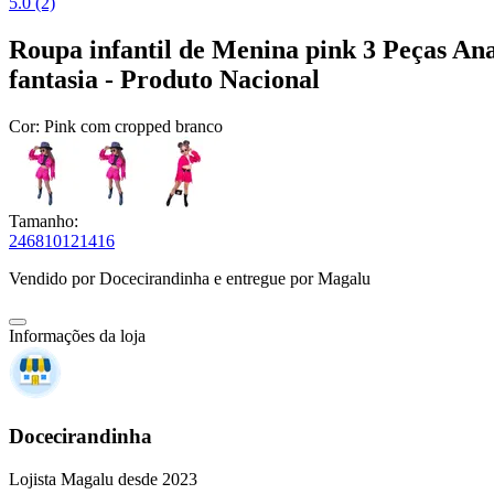
5.0 (2)
Roupa infantil de Menina pink 3 Peças Ana
fantasia - Produto Nacional
Cor:
Pink com cropped branco
Tamanho:
2
4
6
8
10
12
14
16
Vendido por
Docecirandinha
e entregue por
Magalu
Informações da loja
Docecirandinha
Lojista Magalu desde 2023