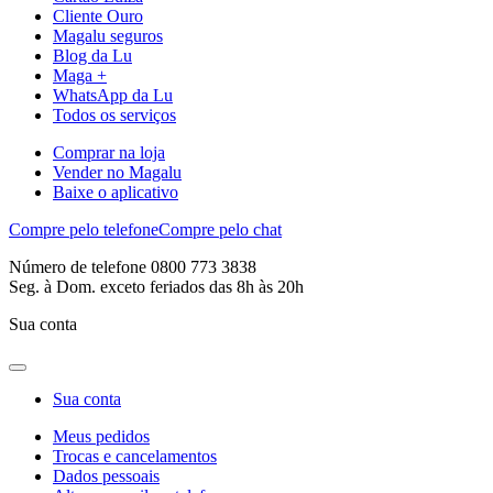
Cliente Ouro
Magalu seguros
Blog da Lu
Maga +
WhatsApp da Lu
Todos os serviços
Comprar na loja
Vender no Magalu
Baixe o aplicativo
Compre pelo telefone
Compre pelo chat
Número de telefone 0800 773 3838
Seg. à Dom. exceto feriados das 8h às 20h
Sua conta
Sua conta
Meus pedidos
Trocas e cancelamentos
Dados pessoais