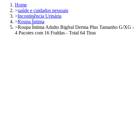
Home
>
saúde e cuidados pessoais
>
Incontinência Urinária
>
Roupa Íntima
>
Roupa Íntima Adulto Bigfral Derma Plus Tamanho G/XG -
4 Pacotes com 16 Fraldas - Total 64 Tiras