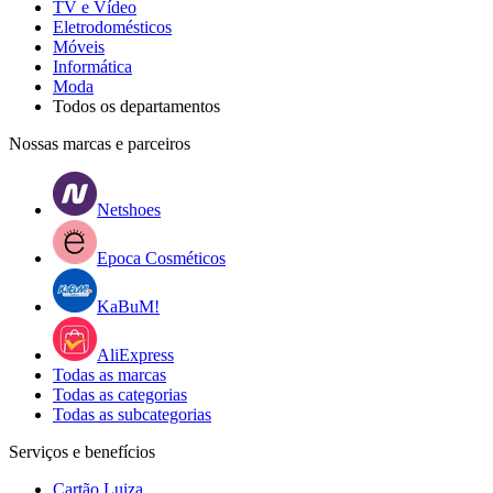
TV e Vídeo
Eletrodomésticos
Móveis
Informática
Moda
Todos os departamentos
Nossas marcas e parceiros
Netshoes
Epoca Cosméticos
KaBuM!
AliExpress
Todas as marcas
Todas as categorias
Todas as subcategorias
Serviços e benefícios
Cartão Luiza