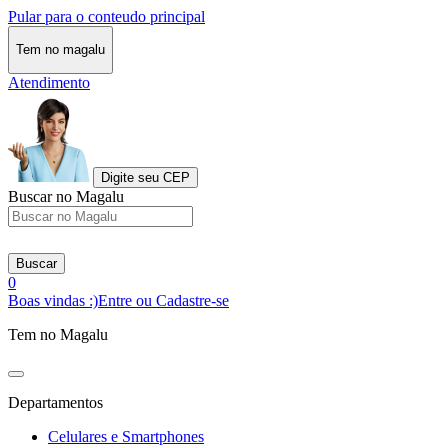
Pular para o conteudo principal
Tem no magalu
Atendimento
Digite seu CEP
Buscar no Magalu
Buscar
0
Boas vindas :)
Entre ou Cadastre-se
Tem no Magalu
Departamentos
Celulares e Smartphones