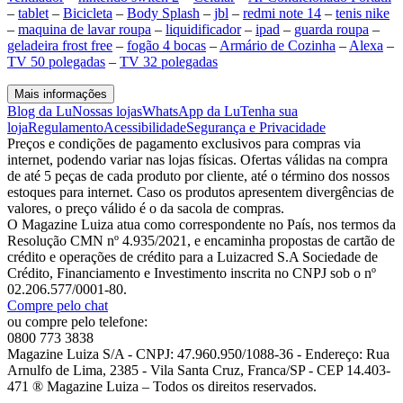
–
tablet
–
Bicicleta
–
Body Splash
–
jbl
–
redmi note 14
–
tenis nike
–
maquina de lavar roupa
–
liquidificador
–
ipad
–
guarda roupa
–
geladeira frost free
–
fogão 4 bocas
–
Armário de Cozinha
–
Alexa
–
TV 50 polegadas
–
TV 32 polegadas
Mais informações
Blog da Lu
Nossas lojas
WhatsApp da Lu
Tenha sua
loja
Regulamento
Acessibilidade
Segurança e Privacidade
Preços e condições de pagamento exclusivos para compras via
internet, podendo variar nas lojas físicas. Ofertas válidas na compra
de até 5 peças de cada produto por cliente, até o término dos nossos
estoques para internet. Caso os produtos apresentem divergências de
valores, o preço válido é o da sacola de compras.
O Magazine Luiza atua como correspondente no País, nos termos da
Resolução CMN nº 4.935/2021, e encaminha propostas de cartão de
crédito e operações de crédito para a Luizacred S.A Sociedade de
Crédito, Financiamento e Investimento inscrita no CNPJ sob o nº
02.206.577/0001-80.
Compre pelo chat
ou compre pelo telefone:
0800 773 3838
Magazine Luiza S/A - CNPJ: 47.960.950/1088-36 - Endereço: Rua
Arnulfo de Lima, 2385 - Vila Santa Cruz, Franca/SP - CEP 14.403-
471 ® Magazine Luiza – Todos os direitos reservados.