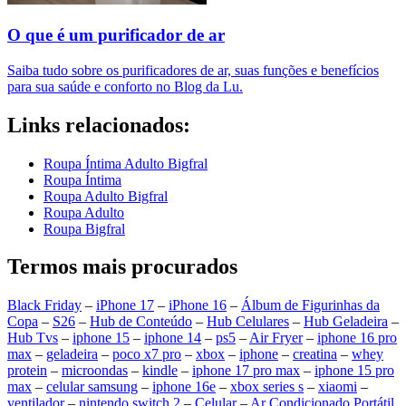
O que é um purificador de ar​
Saiba tudo sobre os purificadores de ar, suas funções e benefícios
para sua saúde e conforto no Blog da Lu.
Links relacionados:
Roupa Íntima Adulto Bigfral
Roupa Íntima
Roupa Adulto Bigfral
Roupa Adulto
Roupa Bigfral
Termos mais procurados
Black Friday
–
iPhone 17
–
iPhone 16
–
Álbum de Figurinhas da
Copa
–
S26
–
Hub de Conteúdo
–
Hub Celulares
–
Hub Geladeira
–
Hub Tvs
–
iphone 15
–
iphone 14
–
ps5
–
Air Fryer
–
iphone 16 pro
max
–
geladeira
–
poco x7 pro
–
xbox
–
iphone
–
creatina
–
whey
protein
–
microondas
–
kindle
–
iphone 17 pro max
–
iphone 15 pro
max
–
celular samsung
–
iphone 16e
–
xbox series s
–
xiaomi
–
ventilador
–
nintendo switch 2
–
Celular
–
Ar Condicionado Portátil