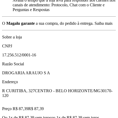
Avalia o tempo que a loja leva para responder aos clientes nos
canais de atendimento: Protocolo, Chat com o Cliente e
Perguntas e Respostas
O
Magalu garante
a sua compra, do pedido à entrega.
Saiba mais
Sobre a loja
CNPJ
17.256.512/0001-16
Razão Social
DROGARIA ARAUJO S A
Endereço
R CURITIBA, 327
CENTRO - BELO HORIZONTE/MG
30170-
120
Preço R$ 87,39
R$
87
,
39
Ou 1x de R$ 87,39 sem juros
ou
1
x de
R$ 87,39
sem juros