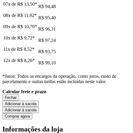
07x de
R$ 13,50
*
R$ 94,48
08x de
R$ 11,92
*
R$ 95,40
09x de
R$ 10,70
*
R$ 96,31
10x de
R$ 9,72
*
R$ 97,24
11x de
R$ 8,52
*
R$ 93,75
12x de
R$ 8,26
*
R$ 99,10
*Juros: Todos os encargos da operação, como juros, custo de
parcelamento e outras tarifas estão incluídas neste valor.
Calcular frete e prazo
Fechar
Adicionar à sacola
Adicionar à sacola
Comprar agora
Informações da loja