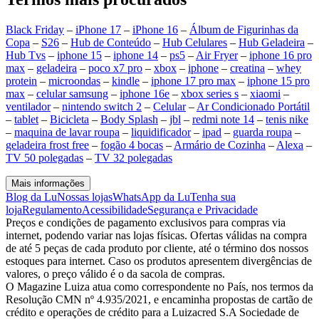
Black Friday
–
iPhone 17
–
iPhone 16
–
Álbum de Figurinhas da
Copa
–
S26
–
Hub de Conteúdo
–
Hub Celulares
–
Hub Geladeira
–
Hub Tvs
–
iphone 15
–
iphone 14
–
ps5
–
Air Fryer
–
iphone 16 pro
max
–
geladeira
–
poco x7 pro
–
xbox
–
iphone
–
creatina
–
whey
protein
–
microondas
–
kindle
–
iphone 17 pro max
–
iphone 15 pro
max
–
celular samsung
–
iphone 16e
–
xbox series s
–
xiaomi
–
ventilador
–
nintendo switch 2
–
Celular
–
Ar Condicionado Portátil
–
tablet
–
Bicicleta
–
Body Splash
–
jbl
–
redmi note 14
–
tenis nike
–
maquina de lavar roupa
–
liquidificador
–
ipad
–
guarda roupa
–
geladeira frost free
–
fogão 4 bocas
–
Armário de Cozinha
–
Alexa
–
TV 50 polegadas
–
TV 32 polegadas
Mais informações
Blog da Lu
Nossas lojas
WhatsApp da Lu
Tenha sua
loja
Regulamento
Acessibilidade
Segurança e Privacidade
Preços e condições de pagamento exclusivos para compras via
internet, podendo variar nas lojas físicas. Ofertas válidas na compra
de até 5 peças de cada produto por cliente, até o término dos nossos
estoques para internet. Caso os produtos apresentem divergências de
valores, o preço válido é o da sacola de compras.
O Magazine Luiza atua como correspondente no País, nos termos da
Resolução CMN nº 4.935/2021, e encaminha propostas de cartão de
crédito e operações de crédito para a Luizacred S.A Sociedade de