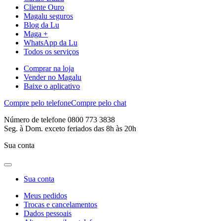
Cliente Ouro
Magalu seguros
Blog da Lu
Maga +
WhatsApp da Lu
Todos os serviços
Comprar na loja
Vender no Magalu
Baixe o aplicativo
Compre pelo telefone
Compre pelo chat
Número de telefone 0800 773 3838
Seg. à Dom. exceto feriados das 8h às 20h
Sua conta
Sua conta
Meus pedidos
Trocas e cancelamentos
Dados pessoais