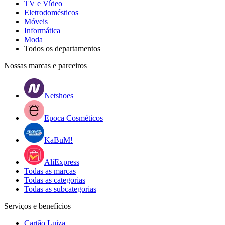
TV e Vídeo
Eletrodomésticos
Móveis
Informática
Moda
Todos os departamentos
Nossas marcas e parceiros
Netshoes
Epoca Cosméticos
KaBuM!
AliExpress
Todas as marcas
Todas as categorias
Todas as subcategorias
Serviços e benefícios
Cartão Luiza