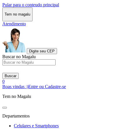
Pular para o conteudo principal
Tem no magalu
Atendimento
Digite seu CEP
Buscar no Magalu
Buscar
0
Boas vindas :)
Entre ou Cadastre-se
Tem no Magalu
Departamentos
Celulares e Smartphones