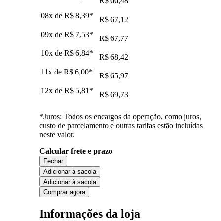
R$ 66,48
08x de
R$ 8,39
*
R$ 67,12
09x de
R$ 7,53
*
R$ 67,77
10x de
R$ 6,84
*
R$ 68,42
11x de
R$ 6,00
*
R$ 65,97
12x de
R$ 5,81
*
R$ 69,73
*Juros: Todos os encargos da operação, como juros,
custo de parcelamento e outras tarifas estão incluídas
neste valor.
Calcular frete e prazo
Fechar
Adicionar à sacola
Adicionar à sacola
Comprar agora
Informações da loja