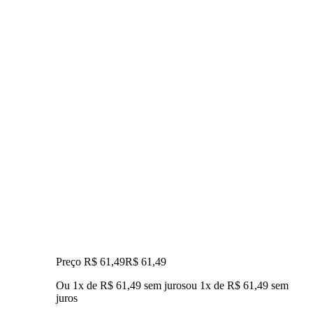
Preço R$ 61,49
R$
61
,
49
Ou 1x de R$ 61,49 sem juros
ou
1
x de
R$ 61,49
sem
juros