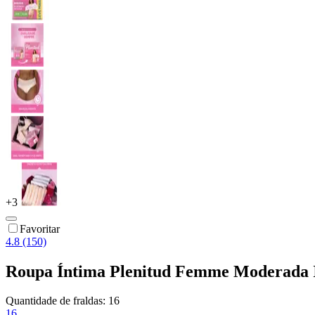
+
3
Favoritar
4.8 (150)
Roupa Íntima Plenitud Femme Moderada 
Quantidade de fraldas:
16
16