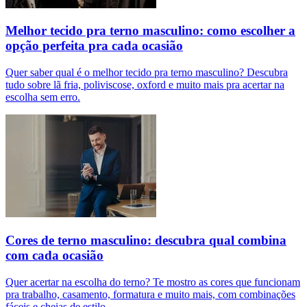
Melhor tecido pra terno masculino: como escolher a
opção perfeita pra cada ocasião
Quer saber qual é o melhor tecido pra terno masculino? Descubra
tudo sobre lã fria, poliviscose, oxford e muito mais pra acertar na
escolha sem erro.
Cores de terno masculino: descubra qual combina
com cada ocasião
Quer acertar na escolha do terno? Te mostro as cores que funcionam
pra trabalho, casamento, formatura e muito mais, com combinações
fáceis e cheias de estilo.