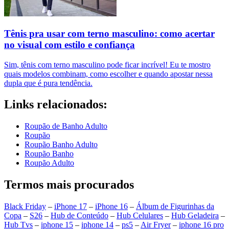
Tênis pra usar com terno masculino: como acertar
no visual com estilo e confiança
Sim, tênis com terno masculino pode ficar incrível! Eu te mostro
quais modelos combinam, como escolher e quando apostar nessa
dupla que é pura tendência.
Links relacionados:
Roupão de Banho Adulto
Roupão
Roupão Banho Adulto
Roupão Banho
Roupão Adulto
Termos mais procurados
Black Friday
–
iPhone 17
–
iPhone 16
–
Álbum de Figurinhas da
Copa
–
S26
–
Hub de Conteúdo
–
Hub Celulares
–
Hub Geladeira
–
Hub Tvs
–
iphone 15
–
iphone 14
–
ps5
–
Air Fryer
–
iphone 16 pro