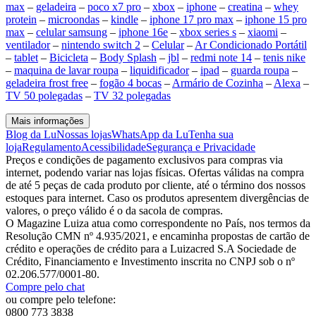
max
–
geladeira
–
poco x7 pro
–
xbox
–
iphone
–
creatina
–
whey
protein
–
microondas
–
kindle
–
iphone 17 pro max
–
iphone 15 pro
max
–
celular samsung
–
iphone 16e
–
xbox series s
–
xiaomi
–
ventilador
–
nintendo switch 2
–
Celular
–
Ar Condicionado Portátil
–
tablet
–
Bicicleta
–
Body Splash
–
jbl
–
redmi note 14
–
tenis nike
–
maquina de lavar roupa
–
liquidificador
–
ipad
–
guarda roupa
–
geladeira frost free
–
fogão 4 bocas
–
Armário de Cozinha
–
Alexa
–
TV 50 polegadas
–
TV 32 polegadas
Mais informações
Blog da Lu
Nossas lojas
WhatsApp da Lu
Tenha sua
loja
Regulamento
Acessibilidade
Segurança e Privacidade
Preços e condições de pagamento exclusivos para compras via
internet, podendo variar nas lojas físicas. Ofertas válidas na compra
de até 5 peças de cada produto por cliente, até o término dos nossos
estoques para internet. Caso os produtos apresentem divergências de
valores, o preço válido é o da sacola de compras.
O Magazine Luiza atua como correspondente no País, nos termos da
Resolução CMN nº 4.935/2021, e encaminha propostas de cartão de
crédito e operações de crédito para a Luizacred S.A Sociedade de
Crédito, Financiamento e Investimento inscrita no CNPJ sob o nº
02.206.577/0001-80.
Compre pelo chat
ou compre pelo telefone:
0800 773 3838