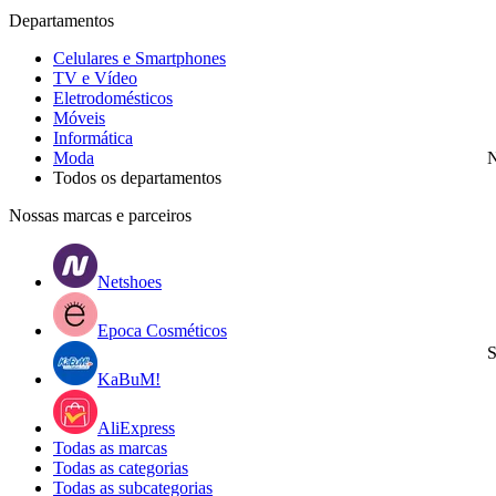
Departamentos
Celulares e Smartphones
TV e Vídeo
Eletrodomésticos
Móveis
Informática
Moda
N
Todos os departamentos
Nossas marcas e parceiros
Netshoes
Epoca Cosméticos
S
KaBuM!
AliExpress
Todas as marcas
Todas as categorias
Todas as subcategorias