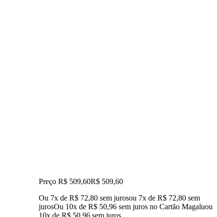
Preço R$ 509,60
R$
509
,
60
Ou 7x de R$ 72,80 sem juros
ou
7
x de
R$ 72,80
sem
juros
Ou 10x de R$ 50,96 sem juros no Cartão Magalu
ou
10
x de
R$ 50,96
sem juros