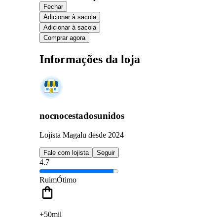
Fechar
Adicionar à sacola
Adicionar à sacola
Comprar agora
Informações da loja
nocnocestadosunidos
Lojista Magalu desde 2024
Fale com lojista
Seguir
4.7
Ruim
Ótimo
+50mil