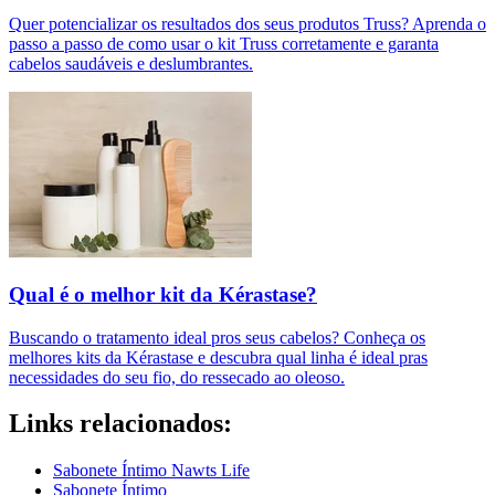
Quer potencializar os resultados dos seus produtos Truss? Aprenda o
passo a passo de como usar o kit Truss corretamente e garanta
cabelos saudáveis e deslumbrantes.
Qual é o melhor kit da Kérastase?
Buscando o tratamento ideal pros seus cabelos? Conheça os
melhores kits da Kérastase e descubra qual linha é ideal pras
necessidades do seu fio, do ressecado ao oleoso.
Links relacionados:
Sabonete Íntimo Nawts Life
Sabonete Íntimo