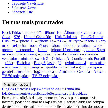
Sabonete Nawts Life
Sabonete Nawts
Sabonete Life
Termos mais procurados
Black Friday
–
iPhone 17
–
iPhone 16
–
Álbum de Figurinhas da
Copa
–
S26
–
Hub de Conteúdo
–
Hub Celulares
–
Hub Geladeira
–
Hub Tvs
–
iphone 15
–
iphone 14
–
ps5
–
Air Fryer
–
iphone 16 pro
max
–
geladeira
–
poco x7 pro
–
xbox
–
iphone
–
creatina
–
whey
protein
–
microondas
–
kindle
–
iphone 17 pro max
–
iphone 15 pro
max
–
celular samsung
–
iphone 16e
–
xbox series s
–
xiaomi
–
ventilador
–
nintendo switch 2
–
Celular
–
Ar Condicionado Portátil
–
tablet
–
Bicicleta
–
Body Splash
–
jbl
–
redmi note 14
–
tenis nike
–
maquina de lavar roupa
–
liquidificador
–
ipad
–
guarda roupa
–
geladeira frost free
–
fogão 4 bocas
–
Armário de Cozinha
–
Alexa
–
TV 50 polegadas
–
TV 32 polegadas
Mais informações
Blog da Lu
Nossas lojas
WhatsApp da Lu
Tenha sua
loja
Regulamento
Acessibilidade
Segurança e Privacidade
Preços e condições de pagamento exclusivos para compras via
internet, podendo variar nas lojas físicas. Ofertas válidas na compra
de até 5 peças de cada produto por cliente, até o término dos nossos