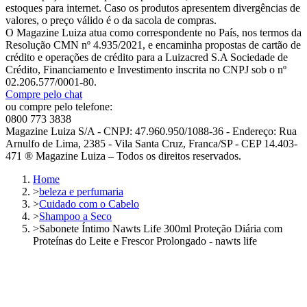
estoques para internet. Caso os produtos apresentem divergências de
valores, o preço válido é o da sacola de compras.
O Magazine Luiza atua como correspondente no País, nos termos da
Resolução CMN nº 4.935/2021, e encaminha propostas de cartão de
crédito e operações de crédito para a Luizacred S.A Sociedade de
Crédito, Financiamento e Investimento inscrita no CNPJ sob o nº
02.206.577/0001-80.
Compre pelo chat
ou compre pelo telefone:
0800 773 3838
Magazine Luiza S/A - CNPJ: 47.960.950/1088-36 - Endereço: Rua
Arnulfo de Lima, 2385 - Vila Santa Cruz, Franca/SP - CEP 14.403-
471 ® Magazine Luiza – Todos os direitos reservados.
Home
>
beleza e perfumaria
>
Cuidado com o Cabelo
>
Shampoo a Seco
>
Sabonete Íntimo Nawts Life 300ml Proteção Diária com
Proteínas do Leite e Frescor Prolongado - nawts life