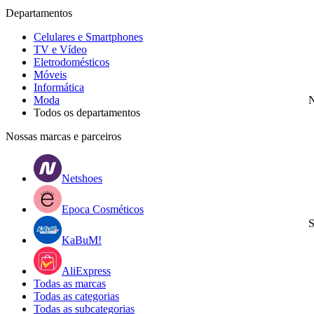
Departamentos
Celulares e Smartphones
TV e Vídeo
Eletrodomésticos
Móveis
Informática
Moda
N
Todos os departamentos
Nossas marcas e parceiros
Netshoes
Epoca Cosméticos
S
KaBuM!
AliExpress
Todas as marcas
Todas as categorias
Todas as subcategorias