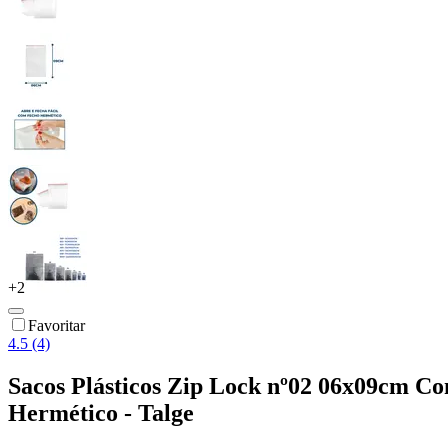
+
2
Favoritar
4.5 (4)
Sacos Plásticos Zip Lock nº02 06x09cm C
Hermético - Talge