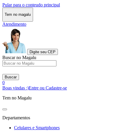
Pular para o conteudo principal
Tem no magalu
Atendimento
Digite seu CEP
Buscar no Magalu
Buscar
0
Boas vindas :)
Entre ou Cadastre-se
Tem no Magalu
Departamentos
Celulares e Smartphones