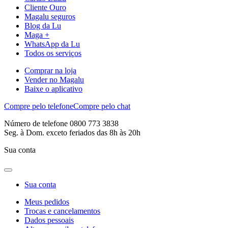
Cliente Ouro
Magalu seguros
Blog da Lu
Maga +
WhatsApp da Lu
Todos os serviços
Comprar na loja
Vender no Magalu
Baixe o aplicativo
Compre pelo telefone
Compre pelo chat
Número de telefone 0800 773 3838
Seg. à Dom. exceto feriados das 8h às 20h
Sua conta
Sua conta
Meus pedidos
Trocas e cancelamentos
Dados pessoais