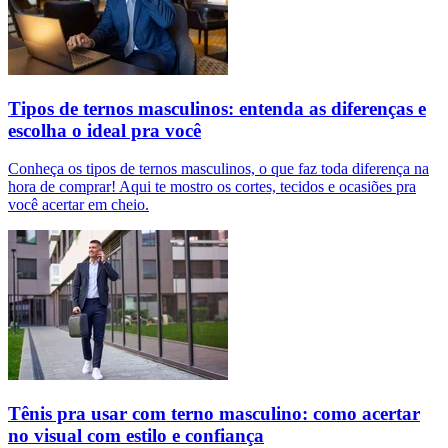
Tipos de ternos masculinos: entenda as diferenças e
escolha o ideal pra você
Conheça os tipos de ternos masculinos, o que faz toda diferença na
hora de comprar! Aqui te mostro os cortes, tecidos e ocasiões pra
você acertar em cheio.
Tênis pra usar com terno masculino: como acertar
no visual com estilo e confiança