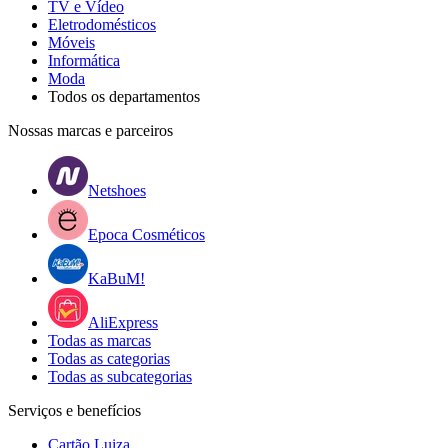
TV e Vídeo
Eletrodomésticos
Móveis
Informática
Moda
Todos os departamentos
Nossas marcas e parceiros
Netshoes
Epoca Cosméticos
KaBuM!
AliExpress
Todas as marcas
Todas as categorias
Todas as subcategorias
Serviços e benefícios
Cartão Luiza