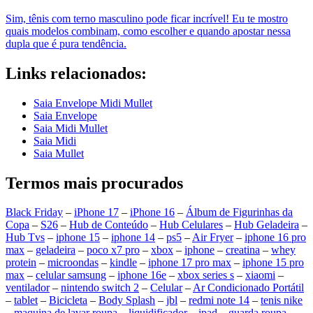
Sim, tênis com terno masculino pode ficar incrível! Eu te mostro
quais modelos combinam, como escolher e quando apostar nessa
dupla que é pura tendência.
Links relacionados:
Saia Envelope Midi Mullet
Saia Envelope
Saia Midi Mullet
Saia Midi
Saia Mullet
Termos mais procurados
Black Friday
–
iPhone 17
–
iPhone 16
–
Álbum de Figurinhas da
Copa
–
S26
–
Hub de Conteúdo
–
Hub Celulares
–
Hub Geladeira
–
Hub Tvs
–
iphone 15
–
iphone 14
–
ps5
–
Air Fryer
–
iphone 16 pro
max
–
geladeira
–
poco x7 pro
–
xbox
–
iphone
–
creatina
–
whey
protein
–
microondas
–
kindle
–
iphone 17 pro max
–
iphone 15 pro
max
–
celular samsung
–
iphone 16e
–
xbox series s
–
xiaomi
–
ventilador
–
nintendo switch 2
–
Celular
–
Ar Condicionado Portátil
–
tablet
–
Bicicleta
–
Body Splash
–
jbl
–
redmi note 14
–
tenis nike
–
maquina de lavar roupa
–
liquidificador
–
ipad
–
guarda roupa
–