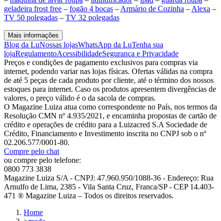
geladeira frost free
–
fogão 4 bocas
–
Armário de Cozinha
–
Alexa
–
TV 50 polegadas
–
TV 32 polegadas
Mais informações
Blog da Lu
Nossas lojas
WhatsApp da Lu
Tenha sua
loja
Regulamento
Acessibilidade
Segurança e Privacidade
Preços e condições de pagamento exclusivos para compras via
internet, podendo variar nas lojas físicas. Ofertas válidas na compra
de até 5 peças de cada produto por cliente, até o término dos nossos
estoques para internet. Caso os produtos apresentem divergências de
valores, o preço válido é o da sacola de compras.
O Magazine Luiza atua como correspondente no País, nos termos da
Resolução CMN nº 4.935/2021, e encaminha propostas de cartão de
crédito e operações de crédito para a Luizacred S.A Sociedade de
Crédito, Financiamento e Investimento inscrita no CNPJ sob o nº
02.206.577/0001-80.
Compre pelo chat
ou compre pelo telefone:
0800 773 3838
Magazine Luiza S/A - CNPJ: 47.960.950/1088-36 - Endereço: Rua
Arnulfo de Lima, 2385 - Vila Santa Cruz, Franca/SP - CEP 14.403-
471 ® Magazine Luiza – Todos os direitos reservados.
Home