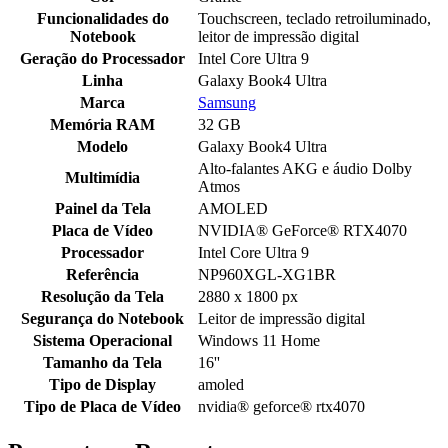
Funcionalidades do
Touchscreen, teclado retroiluminado,
Notebook
leitor de impressão digital
Geração do Processador
Intel Core Ultra 9
Linha
Galaxy Book4 Ultra
Marca
Samsung
Memória RAM
32 GB
Modelo
Galaxy Book4 Ultra
Alto-falantes AKG e áudio Dolby
Multimídia
Atmos
Painel da Tela
AMOLED
Placa de Vídeo
NVIDIA® GeForce® RTX4070
Processador
Intel Core Ultra 9
Referência
NP960XGL-XG1BR
Resolução da Tela
2880 x 1800 px
Segurança do Notebook
Leitor de impressão digital
Sistema Operacional
Windows 11 Home
Tamanho da Tela
16''
Tipo de Display
amoled
Tipo de Placa de Vídeo
nvidia® geforce® rtx4070