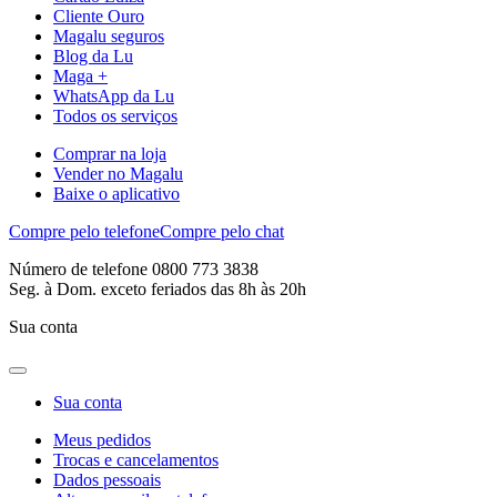
Cliente Ouro
Magalu seguros
Blog da Lu
Maga +
WhatsApp da Lu
Todos os serviços
Comprar na loja
Vender no Magalu
Baixe o aplicativo
Compre pelo telefone
Compre pelo chat
Número de telefone 0800 773 3838
Seg. à Dom. exceto feriados das 8h às 20h
Sua conta
Sua conta
Meus pedidos
Trocas e cancelamentos
Dados pessoais