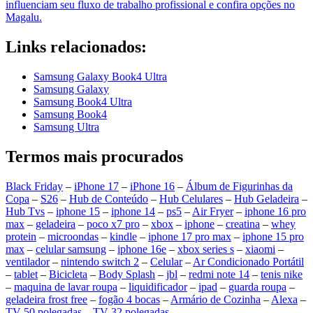
influenciam seu fluxo de trabalho profissional e confira opções no
Magalu.
Links relacionados:
Samsung Galaxy Book4 Ultra
Samsung Galaxy
Samsung Book4 Ultra
Samsung Book4
Samsung Ultra
Termos mais procurados
Black Friday
–
iPhone 17
–
iPhone 16
–
Álbum de Figurinhas da
Copa
–
S26
–
Hub de Conteúdo
–
Hub Celulares
–
Hub Geladeira
–
Hub Tvs
–
iphone 15
–
iphone 14
–
ps5
–
Air Fryer
–
iphone 16 pro
max
–
geladeira
–
poco x7 pro
–
xbox
–
iphone
–
creatina
–
whey
protein
–
microondas
–
kindle
–
iphone 17 pro max
–
iphone 15 pro
max
–
celular samsung
–
iphone 16e
–
xbox series s
–
xiaomi
–
ventilador
–
nintendo switch 2
–
Celular
–
Ar Condicionado Portátil
–
tablet
–
Bicicleta
–
Body Splash
–
jbl
–
redmi note 14
–
tenis nike
–
maquina de lavar roupa
–
liquidificador
–
ipad
–
guarda roupa
–
geladeira frost free
–
fogão 4 bocas
–
Armário de Cozinha
–
Alexa
–
TV 50 polegadas
–
TV 32 polegadas