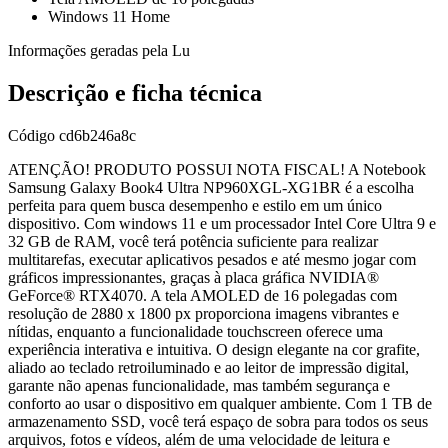
Windows 11 Home
Informações geradas pela Lu
Descrição e ficha técnica
Código
cd6b246a8c
ATENÇÃO! PRODUTO POSSUI NOTA FISCAL! A Notebook
Samsung Galaxy Book4 Ultra NP960XGL-XG1BR é a escolha
perfeita para quem busca desempenho e estilo em um único
dispositivo. Com windows 11 e um processador Intel Core Ultra 9 e
32 GB de RAM, você terá potência suficiente para realizar
multitarefas, executar aplicativos pesados e até mesmo jogar com
gráficos impressionantes, graças à placa gráfica NVIDIA®
GeForce® RTX4070. A tela AMOLED de 16 polegadas com
resolução de 2880 x 1800 px proporciona imagens vibrantes e
nítidas, enquanto a funcionalidade touchscreen oferece uma
experiência interativa e intuitiva. O design elegante na cor grafite,
aliado ao teclado retroiluminado e ao leitor de impressão digital,
garante não apenas funcionalidade, mas também segurança e
conforto ao usar o dispositivo em qualquer ambiente. Com 1 TB de
armazenamento SSD, você terá espaço de sobra para todos os seus
arquivos, fotos e vídeos, além de uma velocidade de leitura e