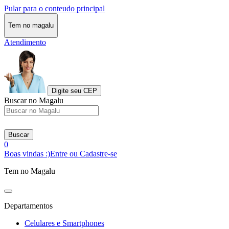
Pular para o conteudo principal
Tem no magalu
Atendimento
Digite seu CEP
Buscar no Magalu
Buscar
0
Boas vindas :)
Entre ou Cadastre-se
Tem no Magalu
Departamentos
Celulares e Smartphones