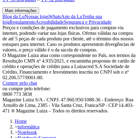
Mais informações
Blog da Lu
Nossas lojas
WhatsApp da Lu
Tenha sua
loja
Regulamento
Acessibilidade
Segurança e Privacidade
Preços e condições de pagamento exclusivos para compras via
internet, podendo variar nas lojas físicas. Ofertas válidas na compra
de até 5 peças de cada produto por cliente, até o término dos nossos
estoques para internet. Caso os produtos apresentem divergências de
valores, o preço válido é o da sacola de compras.
O Magazine Luiza atua como correspondente no País, nos termos da
Resolução CMN nº 4.935/2021, e encaminha propostas de cartão de
crédito e operações de crédito para a Luizacred S.A Sociedade de
Crédito, Financiamento e Investimento inscrita no CNPJ sob o nº
02.206.577/0001-80.
Compre pelo chat
ou compre pelo telefone:
0800 773 3838
Magazine Luiza S/A - CNPJ: 47.960.950/1088-36 - Endereço: Rua
Arnulfo de Lima, 2385 - Vila Santa Cruz, Franca/SP - CEP 14.403-
471 ® Magazine Luiza – Todos os direitos reservados.
Home
>
informática
>
Notebook
>
Notebook Samsung