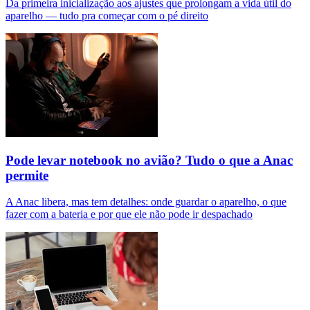
Da primeira inicialização aos ajustes que prolongam a vida útil do
aparelho — tudo pra começar com o pé direito
Pode levar notebook no avião? Tudo o que a Anac
permite
A Anac libera, mas tem detalhes: onde guardar o aparelho, o que
fazer com a bateria e por que ele não pode ir despachado