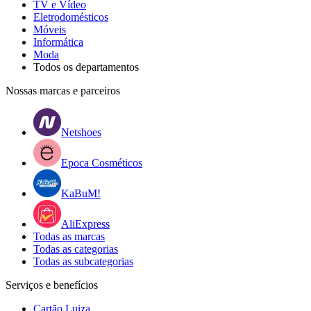
TV e Vídeo
Eletrodomésticos
Móveis
Informática
Moda
Todos os departamentos
Nossas marcas e parceiros
Netshoes
Epoca Cosméticos
KaBuM!
AliExpress
Todas as marcas
Todas as categorias
Todas as subcategorias
Serviços e benefícios
Cartão Luiza