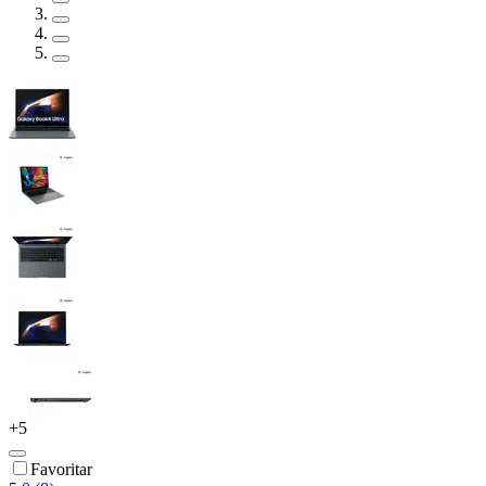
+
5
Favoritar