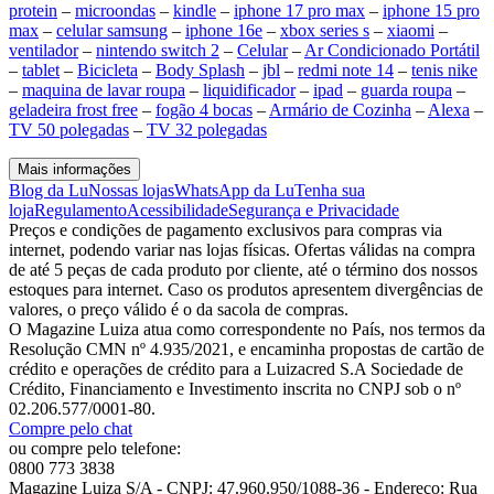
protein
–
microondas
–
kindle
–
iphone 17 pro max
–
iphone 15 pro
max
–
celular samsung
–
iphone 16e
–
xbox series s
–
xiaomi
–
ventilador
–
nintendo switch 2
–
Celular
–
Ar Condicionado Portátil
–
tablet
–
Bicicleta
–
Body Splash
–
jbl
–
redmi note 14
–
tenis nike
–
maquina de lavar roupa
–
liquidificador
–
ipad
–
guarda roupa
–
geladeira frost free
–
fogão 4 bocas
–
Armário de Cozinha
–
Alexa
–
TV 50 polegadas
–
TV 32 polegadas
Mais informações
Blog da Lu
Nossas lojas
WhatsApp da Lu
Tenha sua
loja
Regulamento
Acessibilidade
Segurança e Privacidade
Preços e condições de pagamento exclusivos para compras via
internet, podendo variar nas lojas físicas. Ofertas válidas na compra
de até 5 peças de cada produto por cliente, até o término dos nossos
estoques para internet. Caso os produtos apresentem divergências de
valores, o preço válido é o da sacola de compras.
O Magazine Luiza atua como correspondente no País, nos termos da
Resolução CMN nº 4.935/2021, e encaminha propostas de cartão de
crédito e operações de crédito para a Luizacred S.A Sociedade de
Crédito, Financiamento e Investimento inscrita no CNPJ sob o nº
02.206.577/0001-80.
Compre pelo chat
ou compre pelo telefone:
0800 773 3838
Magazine Luiza S/A - CNPJ: 47.960.950/1088-36 - Endereço: Rua