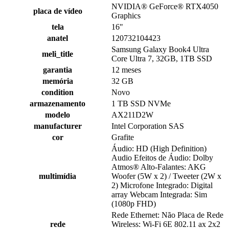
NVIDIA® GeForce® RTX4050
placa de vídeo
Graphics
tela
16"
anatel
120732104423
Samsung Galaxy Book4 Ultra
meli_title
Core Ultra 7, 32GB, 1TB SSD
garantia
12 meses
memória
32 GB
condition
Novo
armazenamento
1 TB SSD NVMe
modelo
AX211D2W
manufacturer
Intel Corporation SAS
cor
Grafite
Áudio: HD (High Definition)
Audio Efeitos de Áudio: Dolby
Atmos® Alto-Falantes: AKG
multimídia
Woofer (5W x 2) / Tweeter (2W x
2) Microfone Integrado: Digital
array Webcam Integrada: Sim
(1080p FHD)
Rede Ethernet: Não Placa de Rede
rede
Wireless: Wi-Fi 6E 802.11 ax 2x2