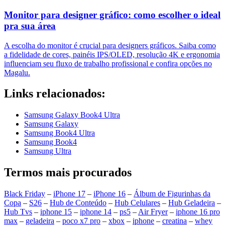
Monitor para designer gráfico: como escolher o ideal
pra sua área
A escolha do monitor é crucial para designers gráficos. Saiba como
a fidelidade de cores, painéis IPS/OLED, resolução 4K e ergonomia
influenciam seu fluxo de trabalho profissional e confira opções no
Magalu.
Links relacionados:
Samsung Galaxy Book4 Ultra
Samsung Galaxy
Samsung Book4 Ultra
Samsung Book4
Samsung Ultra
Termos mais procurados
Black Friday
–
iPhone 17
–
iPhone 16
–
Álbum de Figurinhas da
Copa
–
S26
–
Hub de Conteúdo
–
Hub Celulares
–
Hub Geladeira
–
Hub Tvs
–
iphone 15
–
iphone 14
–
ps5
–
Air Fryer
–
iphone 16 pro
max
–
geladeira
–
poco x7 pro
–
xbox
–
iphone
–
creatina
–
whey