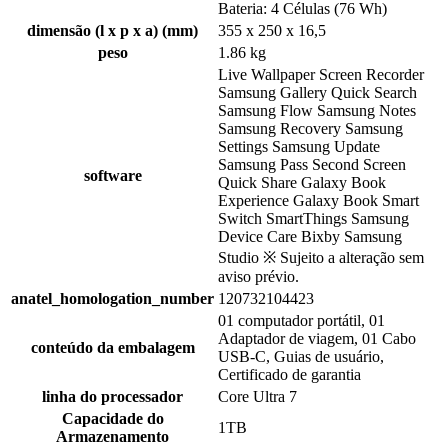
Bateria: 4 Células (76 Wh)
dimensão (l x p x a) (mm)
355 x 250 x 16,5
peso
1.86 kg
Live Wallpaper Screen Recorder
Samsung Gallery Quick Search
Samsung Flow Samsung Notes
Samsung Recovery Samsung
Settings Samsung Update
Samsung Pass Second Screen
software
Quick Share Galaxy Book
Experience Galaxy Book Smart
Switch SmartThings Samsung
Device Care Bixby Samsung
Studio ※ Sujeito a alteração sem
aviso prévio.
anatel_homologation_number
120732104423
01 computador portátil, 01
Adaptador de viagem, 01 Cabo
conteúdo da embalagem
USB-C, Guias de usuário,
Certificado de garantia
linha do processador
Core Ultra 7
Capacidade do
1TB
Armazenamento