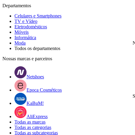
Departamentos
Celulares e Smartphones
TV e Vídeo
Eletrodomésticos
Móveis
Informática
Moda
N
Todos os departamentos
Nossas marcas e parceiros
Netshoes
Epoca Cosméticos
S
KaBuM!
AliExpress
Todas as marcas
Todas as categorias
Todas as subcategorias