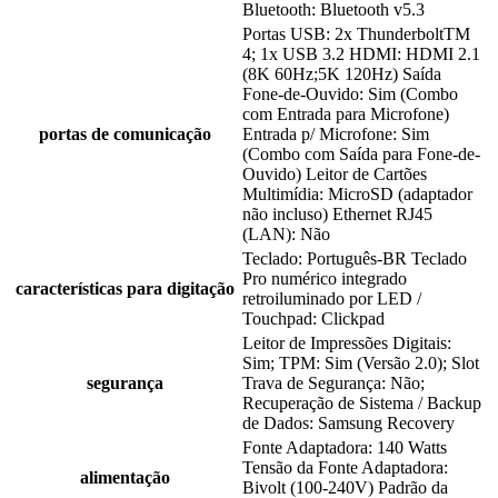
Bluetooth: Bluetooth v5.3
Portas USB: 2x ThunderboltTM
4; 1x USB 3.2 HDMI: HDMI 2.1
(8K 60Hz;5K 120Hz) Saída
Fone-de-Ouvido: Sim (Combo
com Entrada para Microfone)
portas de comunicação
Entrada p/ Microfone: Sim
(Combo com Saída para Fone-de-
Ouvido) Leitor de Cartões
Multimídia: MicroSD (adaptador
não incluso) Ethernet RJ45
(LAN): Não
Teclado: Português-BR Teclado
Pro numérico integrado
características para digitação
retroiluminado por LED /
Touchpad: Clickpad
Leitor de Impressões Digitais:
Sim; TPM: Sim (Versão 2.0); Slot
segurança
Trava de Segurança: Não;
Recuperação de Sistema / Backup
de Dados: Samsung Recovery
Fonte Adaptadora: 140 Watts
Tensão da Fonte Adaptadora:
alimentação
Bivolt (100-240V) Padrão da