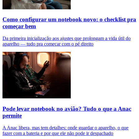
Como configurar um notebook novo: o checklist pra
começar bem
Da primeira inicialização aos ajustes que prolongam a vida útil do
aparelho — tudo pra começar com o pé direito
Pode levar notebook no avião? Tudo o que a Anac
permite
A Anac libera, mas tem detalhes: onde guardar o aparelho, o que
fazer com a bateria e por que ele não pode ir despachado