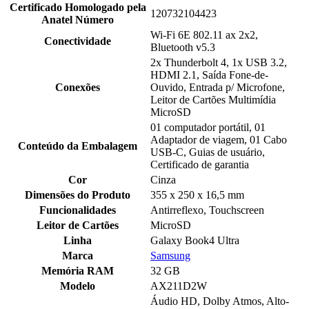
Certificado Homologado pela
120732104423
Anatel Número
Wi-Fi 6E 802.11 ax 2x2,
Conectividade
Bluetooth v5.3
2x Thunderbolt 4, 1x USB 3.2,
HDMI 2.1, Saída Fone-de-
Conexões
Ouvido, Entrada p/ Microfone,
Leitor de Cartões Multimídia
MicroSD
01 computador portátil, 01
Adaptador de viagem, 01 Cabo
Conteúdo da Embalagem
USB-C, Guias de usuário,
Certificado de garantia
Cor
Cinza
Dimensões do Produto
355 x 250 x 16,5 mm
Funcionalidades
Antirreflexo, Touchscreen
Leitor de Cartões
MicroSD
Linha
Galaxy Book4 Ultra
Marca
Samsung
Memória RAM
32 GB
Modelo
AX211D2W
Áudio HD, Dolby Atmos, Alto-