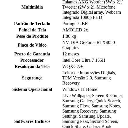
Falantes AKG Woofer (5W x 2) /
Multimídia
Tweeter (2W x 2), Microfone
Integrado Digital array, Webcam
Integrada 1080p FHD
Padrão de Teclado
Português-BR
Painel da Tela
AMOLED 2x
Peso do Produto
1.86 kg
NVIDIA GeForce RTX4050
Placa de Vídeo
Graphics
Prazo de Garantia
12 meses
Processador
Intel Core Ultra 7 155H
Resolução da Tela
WQXGA+
Leitor de Impressões Digitais,
Segurança
TPM Versão 2.0, Samsung
Recovery
Sistema Operacional
Windows 11 Home
Live Wallpaper, Screen Recorder,
Samsung Gallery, Quick Search,
Samsung Flow, Samsung Notes,
Samsung Recovery, Samsung
Settings, Samsung Update,
Softwares Inclusos
Samsung Pass, Second Screen,
Quick Share, Galaxy Book