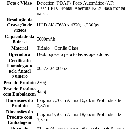
Foto e Vídeo
Detection (PDAF), Foco Automático (AF),
Flash LED. Frontal: Abertura F2.2/ Flash frontal
na tela
Resolução da
Gravação de
UHD 8K (7680 x 4320) | @30fps
Vídeos
Capacidade da
5000mAh
Bateria
Material
Titânio + Gorilla Glass
Operadora
Desbloqueado para todas as operadoras
Certificado
Homologado
09573-24-00953
pela Anatel
Número
Peso do Produto
230g
Peso do Produto
425g
com Embalagem
Dimensões do
Largura 7,76cm Altura 16,28cm Profundidade
Produto
0,87cm
Dimensões do
Largura 9,56cm Altura 18,66cm Profundidade
Produto com
5,3cm
Embalagem
Prazo de
01 ano (3 meses de garantia legal e mais 9 meses