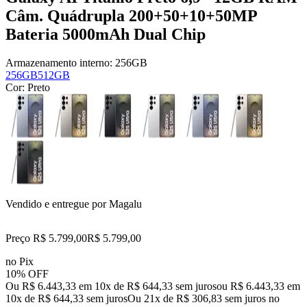
Câm. Quádrupla 200+50+10+50MP
Bateria 5000mAh Dual Chip
Armazenamento interno:
256GB
256GB
512GB
Cor:
Preto
Vendido e entregue por
Magalu
Preço R$ 5.799,00
R$
5.799
,
00
no Pix
10% OFF
Ou R$ 6.443,33 em 10x de R$ 644,33 sem juros
ou
R$ 6.443,33
em
10
x de
R$ 644,33
sem juros
Ou 21x de R$ 306,83 sem juros no