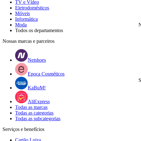
TV e Vídeo
Eletrodomésticos
Móveis
Informática
Moda
N
Todos os departamentos
Nossas marcas e parceiros
Netshoes
Epoca Cosméticos
S
KaBuM!
AliExpress
Todas as marcas
Todas as categorias
Todas as subcategorias
Serviços e benefícios
Cartão Luiza