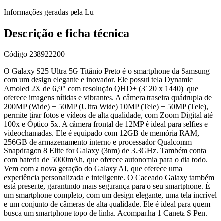
Informações geradas pela Lu
Descrição e ficha técnica
Código
238922200
O Galaxy S25 Ultra 5G Titânio Preto é o smartphone da Samsung
com um design elegante e inovador. Ele possui tela Dynamic
Amoled 2X de 6,9" com resolução QHD+ (3120 x 1440), que
oferece imagens nítidas e vibrantes. A câmera traseira quádrupla de
200MP (Wide) + 50MP (Ultra Wide) 10MP (Tele) + 50MP (Tele),
permite tirar fotos e vídeos de alta qualidade, com Zoom Digital até
100x e Óptico 5x. A câmera frontal de 12MP é ideal para selfies e
videochamadas. Ele é equipado com 12GB de memória RAM,
256GB de armazenamento interno e processador Qualcomm
Snapdragon 8 Elite for Galaxy (3nm) de 3.3GHz. Também conta
com bateria de 5000mAh, que oferece autonomia para o dia todo.
Vem com a nova geração do Galaxy AI, que oferece uma
experiência personalizada e inteligente. O Cadeado Galaxy também
está presente, garantindo mais segurança para o seu smartphone. É
um smartphone completo, com um design elegante, uma tela incrível
e um conjunto de câmeras de alta qualidade. Ele é ideal para quem
busca um smartphone topo de linha. Acompanha 1 Caneta S Pen.