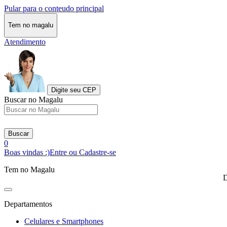
Pular para o conteudo principal
Tem no magalu
Atendimento
Digite seu CEP
Buscar no Magalu
Buscar
0
Boas vindas :)
Entre ou Cadastre-se
Tem no Magalu
D
Departamentos
Celulares e Smartphones