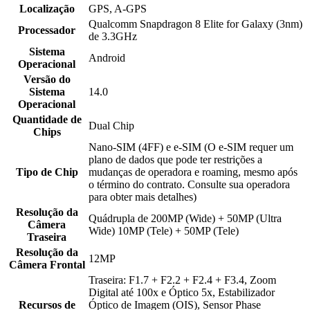
Localização
GPS, A-GPS
Qualcomm Snapdragon 8 Elite for Galaxy (3nm)
Processador
de 3.3GHz
Sistema
Android
Operacional
Versão do
Sistema
14.0
Operacional
Quantidade de
Dual Chip
Chips
Nano-SIM (4FF) e e-SIM (O e-SIM requer um
plano de dados que pode ter restrições a
Tipo de Chip
mudanças de operadora e roaming, mesmo após
o término do contrato. Consulte sua operadora
para obter mais detalhes)
Resolução da
Quádrupla de 200MP (Wide) + 50MP (Ultra
Câmera
Wide) 10MP (Tele) + 50MP (Tele)
Traseira
Resolução da
12MP
Câmera Frontal
Traseira: F1.7 + F2.2 + F2.4 + F3.4, Zoom
Digital até 100x e Óptico 5x, Estabilizador
Recursos de
Óptico de Imagem (OIS), Sensor Phase