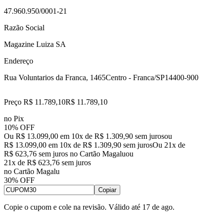
47.960.950/0001-21
Razão Social
Magazine Luiza SA
Endereço
Rua Voluntarios da Franca, 1465
Centro - Franca/SP
14400-900
Preço R$ 11.789,10
R$
11.789
,
10
no Pix
10% OFF
Ou R$ 13.099,00 em 10x de R$ 1.309,90 sem juros
ou
R$ 13.099,00
em
10
x de
R$ 1.309,90
sem juros
Ou 21x de
R$ 623,76 sem juros no Cartão Magalu
ou
21
x de
R$ 623,76
sem juros
no Cartão Magalu
30% OFF
Copiar
Copie o cupom e cole na revisão. Válido até
17 de ago
.