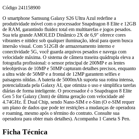
Código
241158900
O smartphone Samsung Galaxy S26 Ultra Azul redefine a
produtividade móvel com o processador Snapdragon 8 Elite e 12GB
de RAM, garantindo fluidez total em multitarefas e jogos pesados.
Sua tela grande AMOLED Dinâmico 2X de 6,9" oferece cores
vibrantes e nitidez sob qualquer iluminação, ideal para quem busca
imersão visual. Com 512GB de armazenamento interno e
conectividade 5G, você guarda arquivos pesados e navega com
velocidade máxima. O sistema de câmera traseira quádrupla eleva a
fotografia profissional: o sensor principal de 200MP e as lentes
teleobjetivas de 10MP e 50MP capturam detalhes precisos, enquanto
a ultra wide de 50MP e a frontal de 12MP garantem selfies e
paisagens nítidas. A bateria de 5000mAh suporta sua rotina intensa,
potencializada pela Galaxy AI, que otimiza o uso e simplifica tarefas
diárias de forma inteligente. O processador é o Snapdragon 8 Elite
Gen 5 for Galaxy (3nm) de última geração com velocidade até
4.74GHz. É Dual Chip, sendo Nano-SIM e e-Sim (O e-SIM requer
um plano de dados que pode ter restrições a mudanças de operadora
e roaming, mesmo após o término do contrato. Consulte sua
operadora para obter mais detalhes). Acompanha 1 Caneta S Pen.
Ficha Técnica