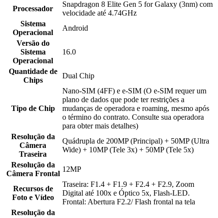
Snapdragon 8 Elite Gen 5 for Galaxy (3nm) com
Processador
velocidade até 4.74GHz
Sistema
Android
Operacional
Versão do
Sistema
16.0
Operacional
Quantidade de
Dual Chip
Chips
Nano-SIM (4FF) e e-SIM (O e-SIM requer um
plano de dados que pode ter restrições a
Tipo de Chip
mudanças de operadora e roaming, mesmo após
o término do contrato. Consulte sua operadora
para obter mais detalhes)
Resolução da
Quádrupla de 200MP (Principal) + 50MP (Ultra
Câmera
Wide) + 10MP (Tele 3x) + 50MP (Tele 5x)
Traseira
Resolução da
12MP
Câmera Frontal
Traseira: F1.4 + F1.9 + F2.4 + F2.9, Zoom
Recursos de
Digital até 100x e Óptico 5x, Flash-LED.
Foto e Vídeo
Frontal: Abertura F2.2/ Flash frontal na tela
Resolução da