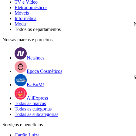
TV e Vídeo
Eletrodomésticos
Móveis
Informática
Moda
N
Todos os departamentos
Nossas marcas e parceiros
Netshoes
Epoca Cosméticos
S
KaBuM!
AliExpress
Todas as marcas
Todas as categorias
Todas as subcategorias
Serviços e benefícios
Cartão Luiza