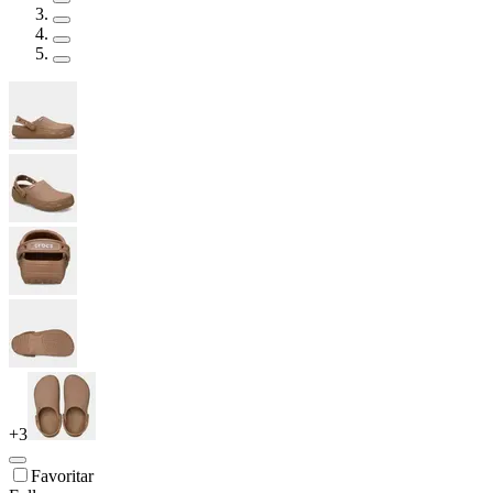
+
3
Favoritar