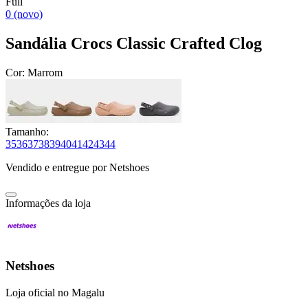
Full
0 (novo)
Sandália Crocs Classic Crafted Clog
Cor:
Marrom
Tamanho:
35
36
37
38
39
40
41
42
43
44
Vendido e entregue por
Netshoes
Informações da loja
Netshoes
Loja oficial no Magalu