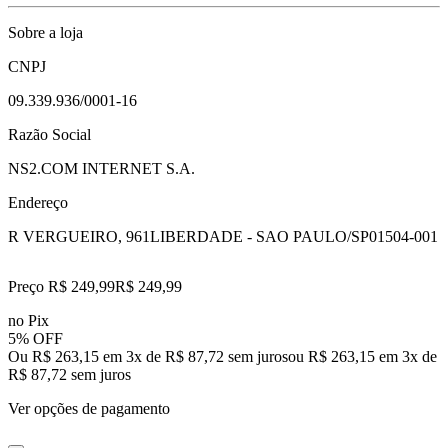
Sobre a loja
CNPJ
09.339.936/0001-16
Razão Social
NS2.COM INTERNET S.A.
Endereço
R VERGUEIRO, 961
LIBERDADE - SAO PAULO/SP
01504-001
Preço R$ 249,99
R$
249
,
99
no Pix
5% OFF
Ou R$ 263,15 em 3x de R$ 87,72 sem juros
ou
R$ 263,15
em
3
x de
R$ 87,72
sem juros
Ver opções de pagamento