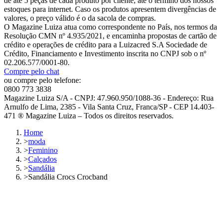
de até 5 peças de cada produto por cliente, até o término dos nossos
estoques para internet. Caso os produtos apresentem divergências de
valores, o preço válido é o da sacola de compras.
O Magazine Luiza atua como correspondente no País, nos termos da
Resolução CMN nº 4.935/2021, e encaminha propostas de cartão de
crédito e operações de crédito para a Luizacred S.A Sociedade de
Crédito, Financiamento e Investimento inscrita no CNPJ sob o nº
02.206.577/0001-80.
Compre pelo chat
ou compre pelo telefone:
0800 773 3838
Magazine Luiza S/A - CNPJ: 47.960.950/1088-36 - Endereço: Rua
Arnulfo de Lima, 2385 - Vila Santa Cruz, Franca/SP - CEP 14.403-
471 ® Magazine Luiza – Todos os direitos reservados.
Home
>
moda
>
Feminino
>
Calçados
>
Sandália
>
Sandália Crocs Crocband