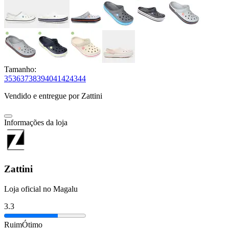
Tamanho:
35
36
37
38
39
40
41
42
43
44
Vendido e entregue por
Zattini
Informações da loja
Zattini
Loja oficial no Magalu
3.3
Ruim
Ótimo