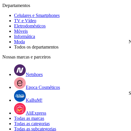
Departamentos
Celulares e Smartphones
TV e Vídeo
Eletrodomésticos
Móveis
Informática
Moda
N
Todos os departamentos
Nossas marcas e parceiros
Netshoes
Epoca Cosméticos
S
KaBuM!
AliExpress
Todas as marcas
Todas as categorias
Todas as subcategorias