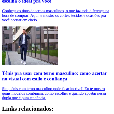
escolha o ideal pra você
Conheça os tipos de ternos masculinos, o que faz toda diferença na
hora de comprar! Aqui te mostro os cortes, tecidos e ocasiões pra
você acertar em cheio.
Tênis pra usar com terno masculino: como acertar
no visual com estilo e confiança
Sim, tênis com terno masculino pode ficar incrível! Eu te mostro
quais modelos combinam, como escolher e quando apostar nessa
dupla que é pura tendência.
Links relacionados: