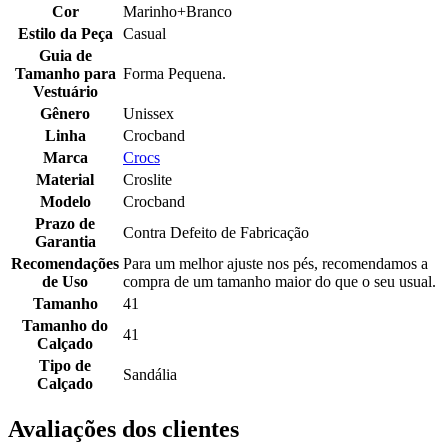
Cor
Marinho+Branco
Estilo da Peça
Casual
Guia de
Tamanho para
Forma Pequena.
Vestuário
Gênero
Unissex
Linha
Crocband
Marca
Crocs
Material
Croslite
Modelo
Crocband
Prazo de
Contra Defeito de Fabricação
Garantia
Recomendações
Para um melhor ajuste nos pés, recomendamos a
de Uso
compra de um tamanho maior do que o seu usual.
Tamanho
41
Tamanho do
41
Calçado
Tipo de
Sandália
Calçado
Avaliações dos clientes