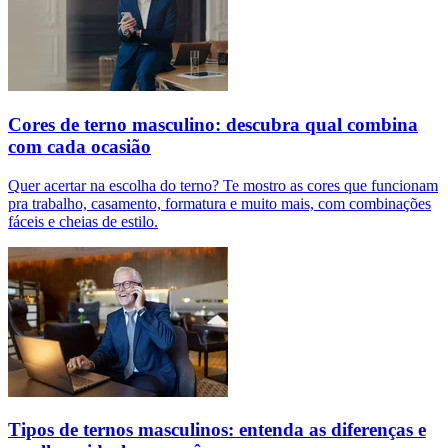
Cores de terno masculino: descubra qual combina
com cada ocasião
Quer acertar na escolha do terno? Te mostro as cores que funcionam
pra trabalho, casamento, formatura e muito mais, com combinações
fáceis e cheias de estilo.
Tipos de ternos masculinos: entenda as diferenças e