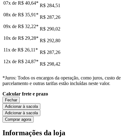
07x de
R$ 40,64
*
R$ 284,51
08x de
R$ 35,91
*
R$ 287,26
09x de
R$ 32,22
*
R$ 290,02
10x de
R$ 29,28
*
R$ 292,80
11x de
R$ 26,11
*
R$ 287,26
12x de
R$ 24,87
*
R$ 298,42
*Juros: Todos os encargos da operação, como juros, custo de
parcelamento e outras tarifas estão incluídas neste valor.
Calcular frete e prazo
Fechar
Adicionar à sacola
Adicionar à sacola
Comprar agora
Informações da loja