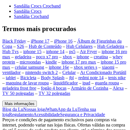
Sandália Crocs Crocband
Sandália Crocs
Sandália Crocband
Termos mais procurados
Black Friday
–
iPhone 17
–
iPhone 16
–
Álbum de Figurinhas da
Copa
–
S26
–
Hub de Conteúdo
–
Hub Celulares
–
Hub Geladeira
–
Hub Tvs
–
iphone 15
–
iphone 14
–
ps5
–
Air Fryer
–
iphone 16 pro
max
–
geladeira
–
poco x7 pro
–
xbox
–
iphone
–
creatina
–
whey
protein
–
microondas
–
kindle
–
iphone 17 pro max
–
iphone 15 pro
max
–
celular samsung
–
iphone 16e
–
xbox series s
–
xiaomi
–
ventilador
–
nintendo switch 2
–
Celular
–
Ar Condicionado Portátil
–
tablet
–
Bicicleta
–
Body Splash
–
jbl
–
redmi note 14
–
tenis nike
–
maquina de lavar roupa
–
liquidificador
–
ipad
–
guarda roupa
–
geladeira frost free
–
fogão 4 bocas
–
Armário de Cozinha
–
Alexa
–
TV 50 polegadas
–
TV 32 polegadas
Mais informações
Blog da Lu
Nossas lojas
WhatsApp da Lu
Tenha sua
loja
Regulamento
Acessibilidade
Segurança e Privacidade
Preços e condições de pagamento exclusivos para compras via
internet, podendo variar nas lojas físicas. Ofertas válidas na compra