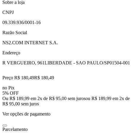
Sobre a loja
CNPJ
09.339.936/0001-16
Razão Social
NS2.COM INTERNET S.A.
Endereço
R VERGUEIRO, 961
LIBERDADE - SAO PAULO/SP
01504-001
Preço R$ 180,49
R$
180
,
49
no Pix
5% OFF
Ou R$ 189,99 em 2x de R$ 95,00 sem juros
ou
R$ 189,99
em
2
x de
R$ 95,00
sem juros
Ver opções de pagamento
Parcelamento