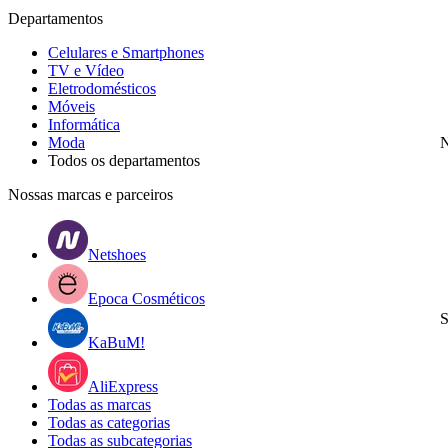
Departamentos
Celulares e Smartphones
TV e Vídeo
Eletrodomésticos
Móveis
Informática
Moda
N
Todos os departamentos
Nossas marcas e parceiros
Netshoes
Epoca Cosméticos
S
KaBuM!
AliExpress
Todas as marcas
Todas as categorias
Todas as subcategorias