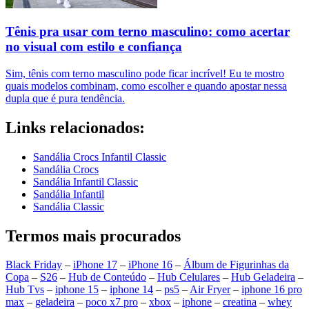
Tênis pra usar com terno masculino: como acertar
no visual com estilo e confiança
Sim, tênis com terno masculino pode ficar incrível! Eu te mostro
quais modelos combinam, como escolher e quando apostar nessa
dupla que é pura tendência.
Links relacionados:
Sandália Crocs Infantil Classic
Sandália Crocs
Sandália Infantil Classic
Sandália Infantil
Sandália Classic
Termos mais procurados
Black Friday
–
iPhone 17
–
iPhone 16
–
Álbum de Figurinhas da
Copa
–
S26
–
Hub de Conteúdo
–
Hub Celulares
–
Hub Geladeira
–
Hub Tvs
–
iphone 15
–
iphone 14
–
ps5
–
Air Fryer
–
iphone 16 pro
max
–
geladeira
–
poco x7 pro
–
xbox
–
iphone
–
creatina
–
whey