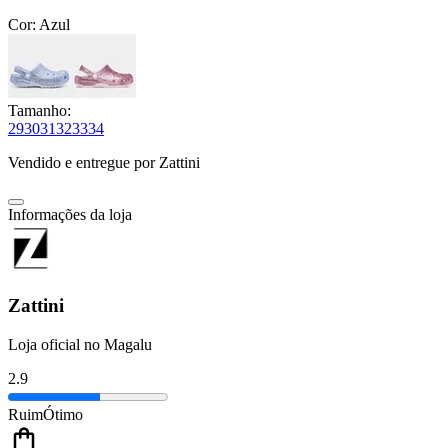
Cor:
Azul
Tamanho:
29
30
31
32
33
34
Vendido e entregue por
Zattini
Informações da loja
Zattini
Loja oficial no Magalu
2.9
Ruim
Ótimo