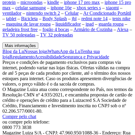
protein
–
microondas
–
kindle
–
iphone 17 pro max
–
iphone 15 pro
max
–
celular samsung
–
iphone 16e
–
xbox series s
–
xiaomi
–
ventilador
–
nintendo switch 2
–
Celular
–
Ar Condicionado Portátil
–
tablet
–
Bicicleta
–
Body Splash
–
jbl
–
redmi note 14
–
tenis nike
–
maquina de lavar roupa
–
liquidificador
–
ipad
–
guarda roupa
–
geladeira frost free
–
fogão 4 bocas
–
Armário de Cozinha
–
Alexa
–
TV 50 polegadas
–
TV 32 polegadas
Mais informações
Blog da Lu
Nossas lojas
WhatsApp da Lu
Tenha sua
loja
Regulamento
Acessibilidade
Segurança e Privacidade
Preços e condições de pagamento exclusivos para compras via
internet, podendo variar nas lojas físicas. Ofertas válidas na compra
de até 5 peças de cada produto por cliente, até o término dos nossos
estoques para internet. Caso os produtos apresentem divergências de
valores, o preço válido é o da sacola de compras.
O Magazine Luiza atua como correspondente no País, nos termos da
Resolução CMN nº 4.935/2021, e encaminha propostas de cartão de
crédito e operações de crédito para a Luizacred S.A Sociedade de
Crédito, Financiamento e Investimento inscrita no CNPJ sob o nº
02.206.577/0001-80.
Compre pelo chat
ou compre pelo telefone:
0800 773 3838
Magazine Luiza S/A - CNPJ: 47.960.950/1088-36 - Endereço: Rua