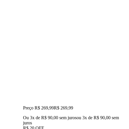
Preço R$ 269,99
R$
269
,
99
Ou 3x de R$ 90,00 sem juros
ou
3
x de
R$ 90,00
sem
juros
R$ 20 OFF