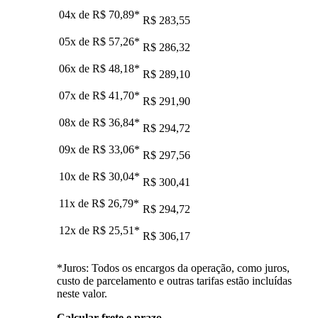
04x de
R$ 70,89
*
R$ 283,55
05x de
R$ 57,26
*
R$ 286,32
06x de
R$ 48,18
*
R$ 289,10
07x de
R$ 41,70
*
R$ 291,90
08x de
R$ 36,84
*
R$ 294,72
09x de
R$ 33,06
*
R$ 297,56
10x de
R$ 30,04
*
R$ 300,41
11x de
R$ 26,79
*
R$ 294,72
12x de
R$ 25,51
*
R$ 306,17
*Juros: Todos os encargos da operação, como juros,
custo de parcelamento e outras tarifas estão incluídas
neste valor.
Calcular frete e prazo