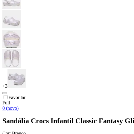
+
3
Favoritar
Full
0 (novo)
Sandália Crocs Infantil Classic Fantasy Gl
Cor:
Branco