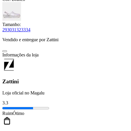
Tamanho:
29
30
31
32
33
34
Vendido e entregue por
Zattini
Informações da loja
Zattini
Loja oficial no Magalu
3.3
Ruim
Ótimo