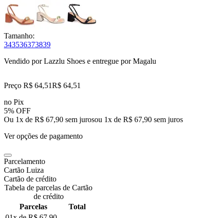
Tamanho:
34
35
36
37
38
39
Vendido por
Lazzlu Shoes
e entregue por
Magalu
Preço R$ 64,51
R$
64
,
51
no Pix
5% OFF
Ou 1x de R$ 67,90 sem juros
ou
1
x de
R$ 67,90
sem juros
Ver opções de pagamento
Parcelamento
Cartão Luiza
Cartão de crédito
Tabela de parcelas de Cartão
de crédito
Parcelas
Total
01x de
R$ 67,90