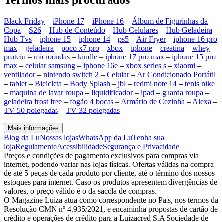
Black Friday
–
iPhone 17
–
iPhone 16
–
Álbum de Figurinhas da
Copa
–
S26
–
Hub de Conteúdo
–
Hub Celulares
–
Hub Geladeira
–
Hub Tvs
–
iphone 15
–
iphone 14
–
ps5
–
Air Fryer
–
iphone 16 pro
max
–
geladeira
–
poco x7 pro
–
xbox
–
iphone
–
creatina
–
whey
protein
–
microondas
–
kindle
–
iphone 17 pro max
–
iphone 15 pro
max
–
celular samsung
–
iphone 16e
–
xbox series s
–
xiaomi
–
ventilador
–
nintendo switch 2
–
Celular
–
Ar Condicionado Portátil
–
tablet
–
Bicicleta
–
Body Splash
–
jbl
–
redmi note 14
–
tenis nike
–
maquina de lavar roupa
–
liquidificador
–
ipad
–
guarda roupa
–
geladeira frost free
–
fogão 4 bocas
–
Armário de Cozinha
–
Alexa
–
TV 50 polegadas
–
TV 32 polegadas
Mais informações
Blog da Lu
Nossas lojas
WhatsApp da Lu
Tenha sua
loja
Regulamento
Acessibilidade
Segurança e Privacidade
Preços e condições de pagamento exclusivos para compras via
internet, podendo variar nas lojas físicas. Ofertas válidas na compra
de até 5 peças de cada produto por cliente, até o término dos nossos
estoques para internet. Caso os produtos apresentem divergências de
valores, o preço válido é o da sacola de compras.
O Magazine Luiza atua como correspondente no País, nos termos da
Resolução CMN nº 4.935/2021, e encaminha propostas de cartão de
crédito e operações de crédito para a Luizacred S.A Sociedade de