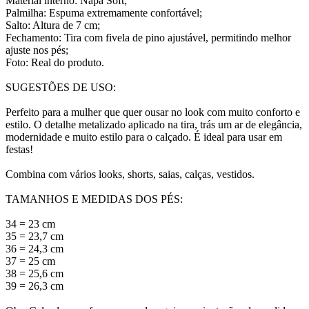
Material interno: Napa Soft;
Palmilha: Espuma extremamente confortável;
Salto: Altura de 7 cm;
Fechamento: Tira com fivela de pino ajustável, permitindo melhor
ajuste nos pés;
Foto: Real do produto.
SUGESTÕES DE USO:
Perfeito para a mulher que quer ousar no look com muito conforto e
estilo. O detalhe metalizado aplicado na tira, trás um ar de elegância,
modernidade e muito estilo para o calçado. É ideal para usar em
festas!
Combina com vários looks, shorts, saias, calças, vestidos.
TAMANHOS E MEDIDAS DOS PÉS:
34 = 23 cm
35 = 23,7 cm
36 = 24,3 cm
37 = 25 cm
38 = 25,6 cm
39 = 26,3 cm