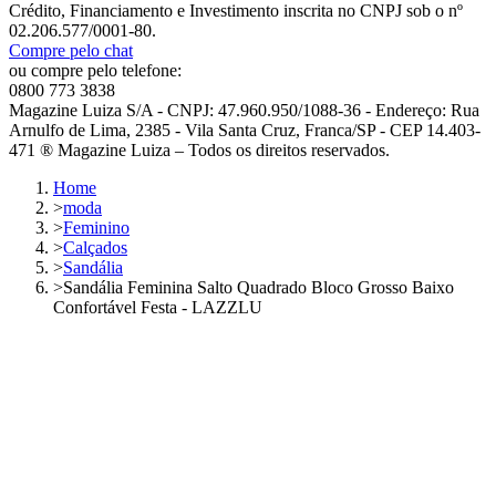
Crédito, Financiamento e Investimento inscrita no CNPJ sob o nº
02.206.577/0001-80.
Compre pelo chat
ou compre pelo telefone:
0800 773 3838
Magazine Luiza S/A - CNPJ: 47.960.950/1088-36 - Endereço: Rua
Arnulfo de Lima, 2385 - Vila Santa Cruz, Franca/SP - CEP 14.403-
471 ® Magazine Luiza – Todos os direitos reservados.
Home
>
moda
>
Feminino
>
Calçados
>
Sandália
>
Sandália Feminina Salto Quadrado Bloco Grosso Baixo
Confortável Festa - LAZZLU