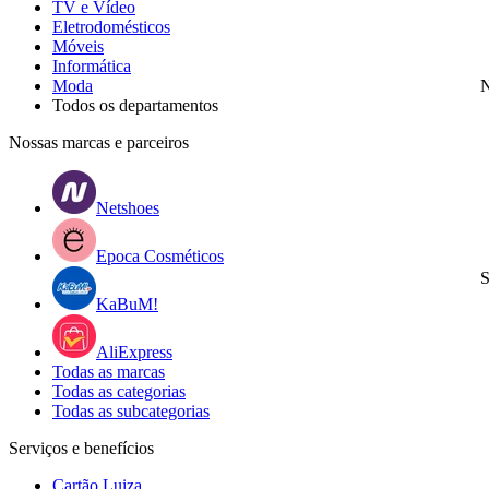
TV e Vídeo
Eletrodomésticos
Móveis
Informática
Moda
N
Todos os departamentos
Nossas marcas e parceiros
Netshoes
Epoca Cosméticos
S
KaBuM!
AliExpress
Todas as marcas
Todas as categorias
Todas as subcategorias
Serviços e benefícios
Cartão Luiza