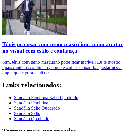
Tênis pra usar com terno masculino: como acertar
no visual com estilo e confiança
Sim, tênis com terno masculino pode ficar incrível! Eu te mostro
quais modelos combinam, como escolher e quando apostar nessa
dupla que é pura tendência.
Links relacionados:
Sandália Feminina Salto Quadrado
Sandália Feminina
Sandália Salto Quadrado
Sandália Salto
Sandália Quadrado
Termos mais procurados