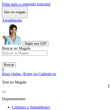
Pular para o conteudo principal
Tem no magalu
Atendimento
Digite seu CEP
Buscar no Magalu
Buscar
0
Boas vindas :)
Entre ou Cadastre-se
Tem no Magalu
D
Departamentos
Celulares e Smartphones