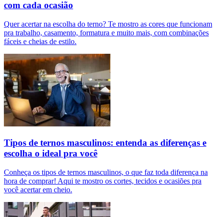
com cada ocasião
Quer acertar na escolha do terno? Te mostro as cores que funcionam
pra trabalho, casamento, formatura e muito mais, com combinações
fáceis e cheias de estilo.
Tipos de ternos masculinos: entenda as diferenças e
escolha o ideal pra você
Conheça os tipos de ternos masculinos, o que faz toda diferença na
hora de comprar! Aqui te mostro os cortes, tecidos e ocasiões pra
você acertar em cheio.