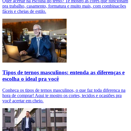
Quer acertar na escolha do terno? Te mostro as cores que funcionam
pra trabalho, casamento, formatura e muito mais, com combinações
fáceis e cheias de estilo.
Tipos de ternos masculinos: entenda as diferenças e
escolha o ideal pra você
Conheça os tipos de ternos masculinos, o que faz toda diferença na
hora de comprar! Aqui te mostro os cortes, tecidos e ocasiões pra
você acertar em cheio.