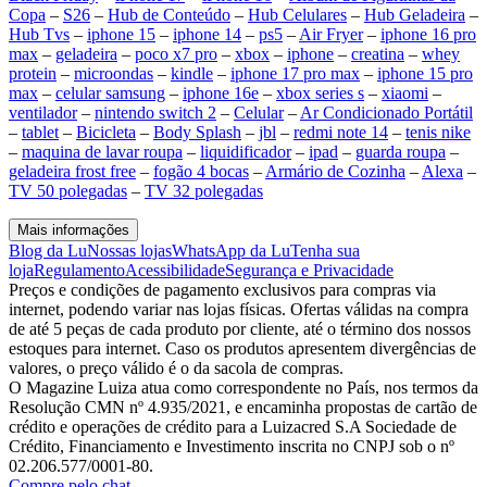
Copa
–
S26
–
Hub de Conteúdo
–
Hub Celulares
–
Hub Geladeira
–
Hub Tvs
–
iphone 15
–
iphone 14
–
ps5
–
Air Fryer
–
iphone 16 pro
max
–
geladeira
–
poco x7 pro
–
xbox
–
iphone
–
creatina
–
whey
protein
–
microondas
–
kindle
–
iphone 17 pro max
–
iphone 15 pro
max
–
celular samsung
–
iphone 16e
–
xbox series s
–
xiaomi
–
ventilador
–
nintendo switch 2
–
Celular
–
Ar Condicionado Portátil
–
tablet
–
Bicicleta
–
Body Splash
–
jbl
–
redmi note 14
–
tenis nike
–
maquina de lavar roupa
–
liquidificador
–
ipad
–
guarda roupa
–
geladeira frost free
–
fogão 4 bocas
–
Armário de Cozinha
–
Alexa
–
TV 50 polegadas
–
TV 32 polegadas
Mais informações
Blog da Lu
Nossas lojas
WhatsApp da Lu
Tenha sua
loja
Regulamento
Acessibilidade
Segurança e Privacidade
Preços e condições de pagamento exclusivos para compras via
internet, podendo variar nas lojas físicas. Ofertas válidas na compra
de até 5 peças de cada produto por cliente, até o término dos nossos
estoques para internet. Caso os produtos apresentem divergências de
valores, o preço válido é o da sacola de compras.
O Magazine Luiza atua como correspondente no País, nos termos da
Resolução CMN nº 4.935/2021, e encaminha propostas de cartão de
crédito e operações de crédito para a Luizacred S.A Sociedade de
Crédito, Financiamento e Investimento inscrita no CNPJ sob o nº
02.206.577/0001-80.
Compre pelo chat