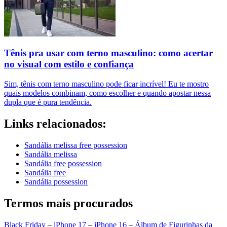
Tênis pra usar com terno masculino: como acertar
no visual com estilo e confiança
Sim, tênis com terno masculino pode ficar incrível! Eu te mostro
quais modelos combinam, como escolher e quando apostar nessa
dupla que é pura tendência.
Links relacionados:
Sandália melissa free possession
Sandália melissa
Sandália free possession
Sandália free
Sandália possession
Termos mais procurados
Black Friday
–
iPhone 17
–
iPhone 16
–
Álbum de Figurinhas da