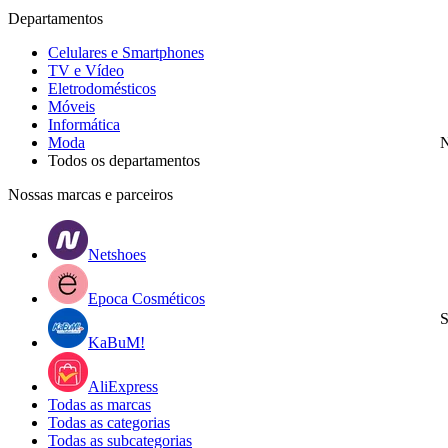
Departamentos
Celulares e Smartphones
TV e Vídeo
Eletrodomésticos
Móveis
Informática
Moda
N
Todos os departamentos
Nossas marcas e parceiros
Netshoes
Epoca Cosméticos
S
KaBuM!
AliExpress
Todas as marcas
Todas as categorias
Todas as subcategorias