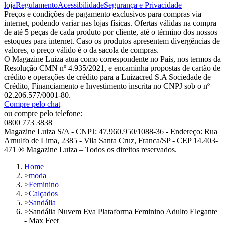
loja
Regulamento
Acessibilidade
Segurança e Privacidade
Preços e condições de pagamento exclusivos para compras via
internet, podendo variar nas lojas físicas. Ofertas válidas na compra
de até 5 peças de cada produto por cliente, até o término dos nossos
estoques para internet. Caso os produtos apresentem divergências de
valores, o preço válido é o da sacola de compras.
O Magazine Luiza atua como correspondente no País, nos termos da
Resolução CMN nº 4.935/2021, e encaminha propostas de cartão de
crédito e operações de crédito para a Luizacred S.A Sociedade de
Crédito, Financiamento e Investimento inscrita no CNPJ sob o nº
02.206.577/0001-80.
Compre pelo chat
ou compre pelo telefone:
0800 773 3838
Magazine Luiza S/A - CNPJ: 47.960.950/1088-36 - Endereço: Rua
Arnulfo de Lima, 2385 - Vila Santa Cruz, Franca/SP - CEP 14.403-
471 ® Magazine Luiza – Todos os direitos reservados.
Home
>
moda
>
Feminino
>
Calçados
>
Sandália
>
Sandália Nuvem Eva Plataforma Feminino Adulto Elegante
- Max Feet