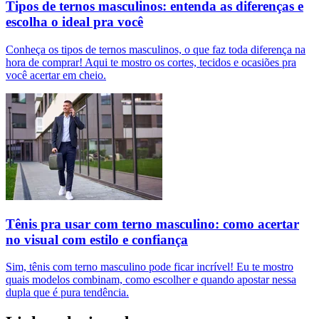
Tipos de ternos masculinos: entenda as diferenças e
escolha o ideal pra você
Conheça os tipos de ternos masculinos, o que faz toda diferença na
hora de comprar! Aqui te mostro os cortes, tecidos e ocasiões pra
você acertar em cheio.
Tênis pra usar com terno masculino: como acertar
no visual com estilo e confiança
Sim, tênis com terno masculino pode ficar incrível! Eu te mostro
quais modelos combinam, como escolher e quando apostar nessa
dupla que é pura tendência.