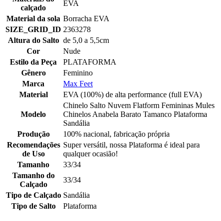
EVA
calçado
Material da sola
Borracha EVA
SIZE_GRID_ID
2363278
Altura do Salto
de 5,0 a 5,5cm
Cor
Nude
Estilo da Peça
PLATAFORMA
Gênero
Feminino
Marca
Max Feet
Material
EVA (100%) de alta performance (full EVA)
Chinelo Salto Nuvem Flatform Femininas Mules
Modelo
Chinelos Anabela Barato Tamanco Plataforma
Sandália
Produção
100% nacional, fabricação própria
Recomendações
Super versátil, nossa Plataforma é ideal para
de Uso
qualquer ocasião!
Tamanho
33/34
Tamanho do
33/34
Calçado
Tipo de Calçado
Sandália
Tipo de Salto
Plataforma