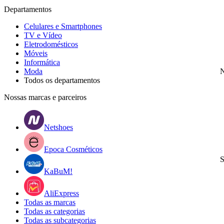
Departamentos
Celulares e Smartphones
TV e Vídeo
Eletrodomésticos
Móveis
Informática
Moda
N
Todos os departamentos
Nossas marcas e parceiros
Netshoes
Epoca Cosméticos
S
KaBuM!
AliExpress
Todas as marcas
Todas as categorias
Todas as subcategorias