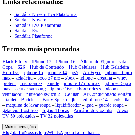
Links relacionados:
Sandália Nuvem Eva Plataforma
Sandália Nuvem
Sandália Eva Plataforma
Sandália Eva
Sandália Plataforma
Termos mais procurados
Black Friday
–
iPhone 17
–
iPhone 16
–
Álbum de Figurinhas da
Copa
–
S26
–
Hub de Conteúdo
–
Hub Celulares
–
Hub Geladeira
–
Hub Tvs
–
iphone 15
–
iphone 14
–
ps5
–
Air Fryer
–
iphone 16 pro
max
–
geladeira
–
poco x7 pro
–
xbox
–
iphone
–
creatina
–
whey
protein
–
microondas
–
kindle
–
iphone 17 pro max
–
iphone 15 pro
max
–
celular samsung
–
iphone 16e
–
xbox series s
–
xiaomi
–
ventilador
–
nintendo switch 2
–
Celular
–
Ar Condicionado Portátil
–
tablet
–
Bicicleta
–
Body Splash
–
jbl
–
redmi note 14
–
tenis nike
–
maquina de lavar roupa
–
liquidificador
–
ipad
–
guarda roupa
–
geladeira frost free
–
fogão 4 bocas
–
Armário de Cozinha
–
Alexa
–
TV 50 polegadas
–
TV 32 polegadas
Mais informações
Blog da Lu
Nossas lojas
WhatsApp da Lu
Tenha sua