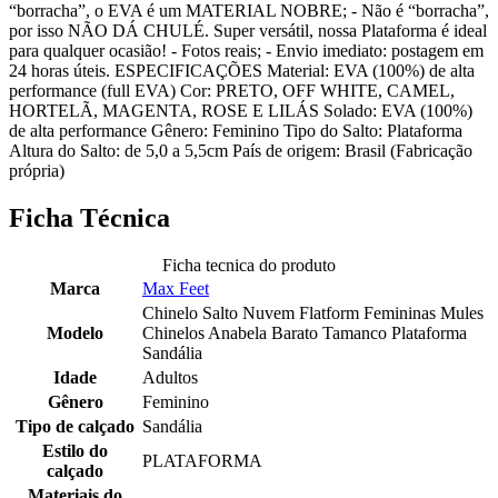
“borracha”, o EVA é um MATERIAL NOBRE; - Não é “borracha”,
por isso NÃO DÁ CHULÉ. Super versátil, nossa Plataforma é ideal
para qualquer ocasião! - Fotos reais; - Envio imediato: postagem em
24 horas úteis. ESPECIFICAÇÕES Material: EVA (100%) de alta
performance (full EVA) Cor: PRETO, OFF WHITE, CAMEL,
HORTELÃ, MAGENTA, ROSE E LILÁS Solado: EVA (100%)
de alta performance Gênero: Feminino Tipo do Salto: Plataforma
Altura do Salto: de 5,0 a 5,5cm País de origem: Brasil (Fabricação
própria)
Ficha Técnica
Ficha tecnica do produto
Marca
Max Feet
Chinelo Salto Nuvem Flatform Femininas Mules
Modelo
Chinelos Anabela Barato Tamanco Plataforma
Sandália
Idade
Adultos
Gênero
Feminino
Tipo de calçado
Sandália
Estilo do
PLATAFORMA
calçado
Materiais do