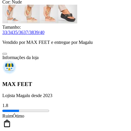
Cor:
Nude
Tamanho:
33/34
35/36
37/38
39/40
Vendido por
MAX FEET
e entregue por
Magalu
Informações da loja
MAX FEET
Lojista Magalu desde 2023
1.8
Ruim
Ótimo