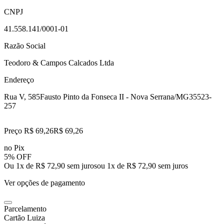
CNPJ
41.558.141/0001-01
Razão Social
Teodoro & Campos Calcados Ltda
Endereço
Rua V, 585
Fausto Pinto da Fonseca II - Nova Serrana/MG
35523-
257
Preço R$ 69,26
R$
69
,
26
no Pix
5% OFF
Ou 1x de R$ 72,90 sem juros
ou
1
x de
R$ 72,90
sem juros
Ver opções de pagamento
Parcelamento
Cartão Luiza