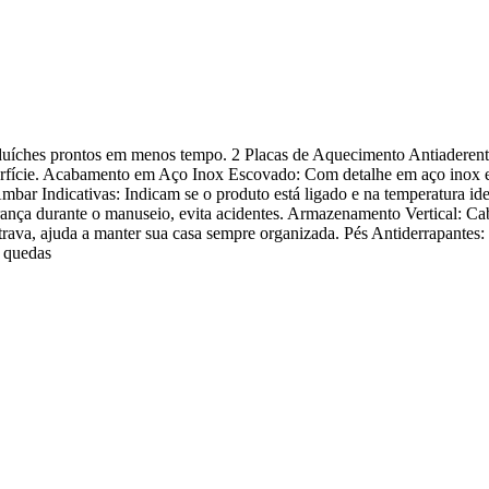
duíches prontos em menos tempo. 2 Placas de Aquecimento Antiaderen
uperfície. Acabamento em Aço Inox Escovado: Com detalhe em aço inox 
bar Indicativas: Indicam se o produto está ligado e na temperatura ide
nça durante o manuseio, evita acidentes. Armazenamento Vertical: C
trava, ajuda a manter sua casa sempre organizada. Pés Antiderrapantes
m quedas