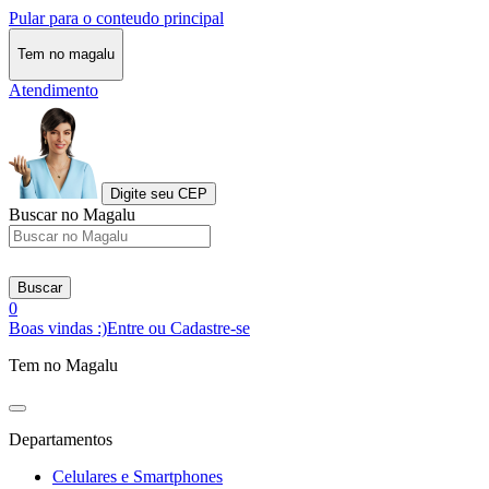
Pular para o conteudo principal
Tem no magalu
Atendimento
Digite seu CEP
Buscar no Magalu
Buscar
0
Boas vindas :)
Entre ou Cadastre-se
Tem no Magalu
Departamentos
Celulares e Smartphones