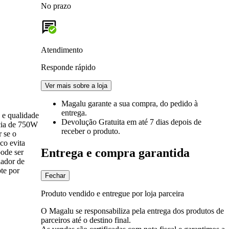
No prazo
Atendimento
Responde rápido
Ver mais sobre a loja
Magalu garante
a sua compra, do pedido à
entrega.
 e qualidade
Devolução Gratuita
em até 7 dias depois de
ncia de 750W
receber o produto.
r se o
co evita
Entrega e compra garantida
pode ser
lador de
te por
Fechar
Produto vendido e entregue por loja parceira
O Magalu se responsabiliza pela entrega dos produtos de
parceiros até o destino final.