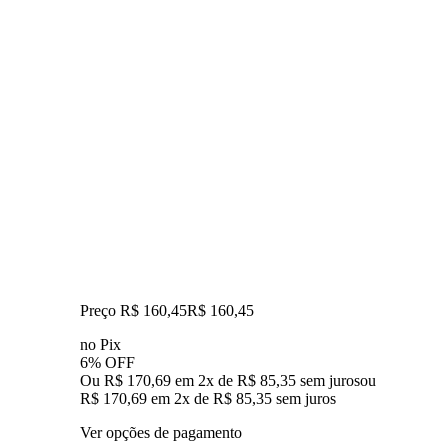
Preço R$ 160,45
R$
160
,
45
no Pix
6% OFF
Ou R$ 170,69 em 2x de R$ 85,35 sem juros
ou
R$ 170,69
em
2
x de
R$ 85,35
sem juros
Ver opções de pagamento