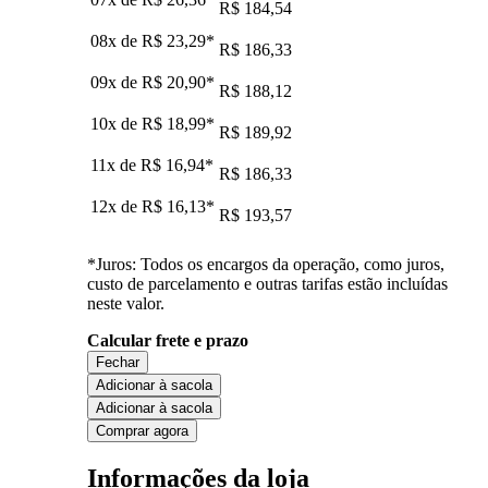
R$ 184,54
08x de
R$ 23,29
*
R$ 186,33
09x de
R$ 20,90
*
R$ 188,12
10x de
R$ 18,99
*
R$ 189,92
11x de
R$ 16,94
*
R$ 186,33
12x de
R$ 16,13
*
R$ 193,57
*Juros: Todos os encargos da operação, como juros,
custo de parcelamento e outras tarifas estão incluídas
neste valor.
Calcular frete e prazo
Fechar
Adicionar à sacola
Adicionar à sacola
Comprar agora
Informações da loja