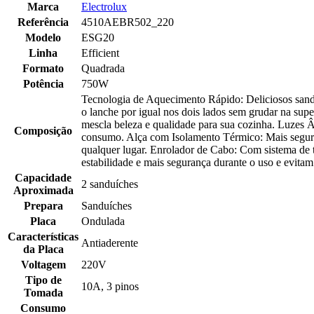
Marca
Electrolux
Referência
4510AEBR502_220
Modelo
ESG20
Linha
Efficient
Formato
Quadrada
Potência
750W
Tecnologia de Aquecimento Rápido: Deliciosos san
o lanche por igual nos dois lados sem grudar na s
mescla beleza e qualidade para sua cozinha. Luzes Âm
Composição
consumo. Alça com Isolamento Térmico: Mais segura
qualquer lugar. Enrolador de Cabo: Com sistema de 
estabilidade e mais segurança durante o uso e evita
Capacidade
2 sanduíches
Aproximada
Prepara
Sanduíches
Placa
Ondulada
Características
Antiaderente
da Placa
Voltagem
220V
Tipo de
10A, 3 pinos
Tomada
Consumo