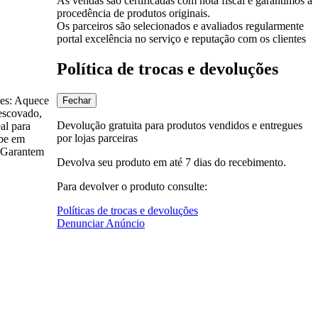
As vendas são certificadas com nota fiscal e garantimos a
procedência de produtos originais.
Os parceiros são selecionados e avaliados regularmente
portal excelência no serviço e reputação com os clientes
Política de trocas e devoluções
tes: Aquece
Fechar
escovado,
Devolução gratuita para produtos vendidos e entregues
al para
por lojas parceiras
abe em
: Garantem
Devolva seu produto em até 7 dias do recebimento.
Para devolver o produto consulte:
Políticas de trocas e devoluções
Denunciar Anúncio