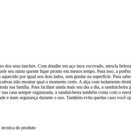
aro dos seus lanches. Com detalhe em aço inox escovado, mescla beleza
uele seu misto quente fique pronto em menos tempo. Para isso, a potê
 aquecido por igual nos dois lados, sem grudar na superfície. Para sabe
icativas irão mostrar qual o momento certo. A alça com isolamento térmi
da sua família. Para facilitar ainda mais seu dia a dia, a sanduicheira 
r sua casa sempre organizada, a sanduicheira também conta com o enro
idade e mais segurança durante o uso. Também evita quedas caso você op
 tecnica do produto