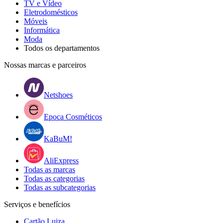
TV e Vídeo
Eletrodomésticos
Móveis
Informática
Moda
Todos os departamentos
Nossas marcas e parceiros
Netshoes
Epoca Cosméticos
KaBuM!
AliExpress
Todas as marcas
Todas as categorias
Todas as subcategorias
Serviços e benefícios
Cartão Luiza