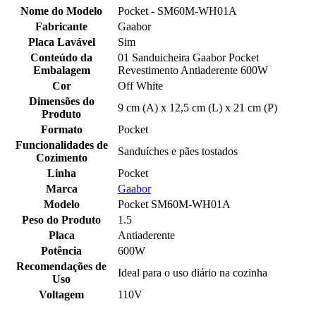
Nome do Modelo
Pocket - SM60M-WH01A
Fabricante
Gaabor
Placa Lavável
Sim
Conteúdo da
01 Sanduicheira Gaabor Pocket
Embalagem
Revestimento Antiaderente 600W
Cor
Off White
Dimensões do
9 cm (A) x 12,5 cm (L) x 21 cm (P)
Produto
Formato
Pocket
Funcionalidades de
Sanduíches e pães tostados
Cozimento
Linha
Pocket
Marca
Gaabor
Modelo
Pocket SM60M-WH01A
Peso do Produto
1.5
Placa
Antiaderente
Potência
600W
Recomendações de
Ideal para o uso diário na cozinha
Uso
Voltagem
110V