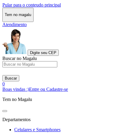
Pular para o conteudo principal
Tem no magalu
Atendimento
Digite seu CEP
Buscar no Magalu
Buscar
0
Boas vindas :)
Entre ou Cadastre-se
Tem no Magalu
Departamentos
Celulares e Smartphones