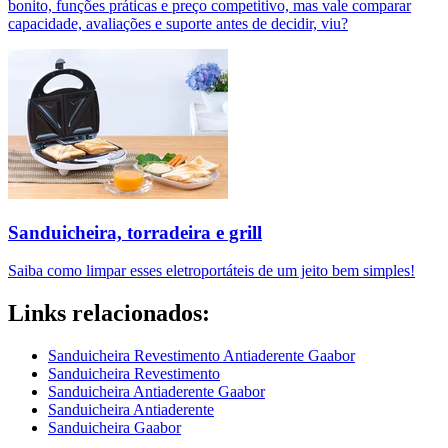
bonito, funções práticas e preço competitivo, mas vale comparar
capacidade, avaliações e suporte antes de decidir, viu?
Sanduicheira, torradeira e grill
Saiba como limpar esses eletroportáteis de um jeito bem simples!
Links relacionados:
Sanduicheira Revestimento Antiaderente Gaabor
Sanduicheira Revestimento
Sanduicheira Antiaderente Gaabor
Sanduicheira Antiaderente
Sanduicheira Gaabor