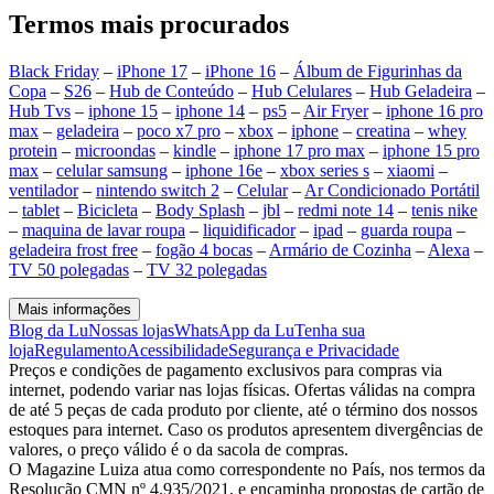
Termos mais procurados
Black Friday
–
iPhone 17
–
iPhone 16
–
Álbum de Figurinhas da
Copa
–
S26
–
Hub de Conteúdo
–
Hub Celulares
–
Hub Geladeira
–
Hub Tvs
–
iphone 15
–
iphone 14
–
ps5
–
Air Fryer
–
iphone 16 pro
max
–
geladeira
–
poco x7 pro
–
xbox
–
iphone
–
creatina
–
whey
protein
–
microondas
–
kindle
–
iphone 17 pro max
–
iphone 15 pro
max
–
celular samsung
–
iphone 16e
–
xbox series s
–
xiaomi
–
ventilador
–
nintendo switch 2
–
Celular
–
Ar Condicionado Portátil
–
tablet
–
Bicicleta
–
Body Splash
–
jbl
–
redmi note 14
–
tenis nike
–
maquina de lavar roupa
–
liquidificador
–
ipad
–
guarda roupa
–
geladeira frost free
–
fogão 4 bocas
–
Armário de Cozinha
–
Alexa
–
TV 50 polegadas
–
TV 32 polegadas
Mais informações
Blog da Lu
Nossas lojas
WhatsApp da Lu
Tenha sua
loja
Regulamento
Acessibilidade
Segurança e Privacidade
Preços e condições de pagamento exclusivos para compras via
internet, podendo variar nas lojas físicas. Ofertas válidas na compra
de até 5 peças de cada produto por cliente, até o término dos nossos
estoques para internet. Caso os produtos apresentem divergências de
valores, o preço válido é o da sacola de compras.
O Magazine Luiza atua como correspondente no País, nos termos da
Resolução CMN nº 4.935/2021, e encaminha propostas de cartão de