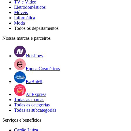
TV e Vídeo
Eletrodomésticos
Móveis
Informática
Moda
Todos os departamentos
Nossas marcas e parceiros
Netshoes
Epoca Cosméticos
KaBuM!
AliExpress
Todas as marcas
Todas as categorias
Todas as subcategorias
Serviços e benefícios
Cartão Luiza