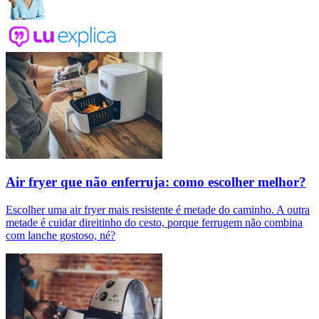
Air fryer que não enferruja: como escolher melhor?
Escolher uma air fryer mais resistente é metade do caminho. A outra
metade é cuidar direitinho do cesto, porque ferrugem não combina
com lanche gostoso, né?