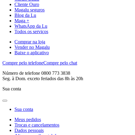
Cliente Ouro
Magalu seguros
Blog da Lu
Maga +
WhatsApp da Lu
Todos os serviços
Comprar na loja
Vender no Magalu
Baixe o aplicativo
Compre pelo telefone
Compre pelo chat
Número de telefone 0800 773 3838
Seg. à Dom. exceto feriados das 8h às 20h
Sua conta
Sua conta
Meus pedidos
Trocas e cancelamentos
Dados pessoais